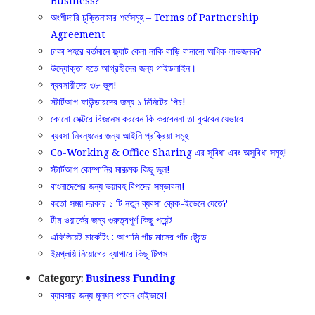
Business?
অংশীদারি চুক্তিনামার শর্তসমূহ – Terms of Partnership
Agreement
ঢাকা শহরে বর্তমানে ফ্ল্যাট কেনা নাকি বাড়ি বানানো অধিক লাভজনক?
উদ্যোক্তা হতে আগ্রহীদের জন্য গাইডলাইন।
ব্যবসায়ীদের ৩৮ ভুল!
স্টার্টআপ ফাউন্ডারদের জন্য ১ মিনিটের পিচ!
কোনো সেক্টরে বিজনেস করবেন কি করবেননা তা বুঝবেন যেভাবে
ব্যবসা নিবন্ধনের জন্য আইনি প্রক্রিয়া সমূহ
Co-Working & Office Sharing এর সুবিধা এবং অসুবিধা সমূহ!
স্টার্টআপ কোম্পানির মারাত্মক কিছু ভুল!
বাংলাদেশের জন্য ভয়াবহ বিপদের সম্ভাবনা!
কতো সময় দরকার ১ টি নতুন ব্যবসা ব্রেক-ইভেনে যেতে?
টীম ওয়ার্কের জন্য গুরুত্বপূর্ণ কিছু পয়েন্ট
এফিলিয়েট মার্কেটিং : আগামি পাঁচ মাসের পাঁচ ট্রেন্ড
ইমপ্লয়ি নিয়োগের ব্যাপারে কিছু টিপস
Category:
Business Funding
ব্যাবসার জন্য মূলধন পাবেন যেইভাবে!