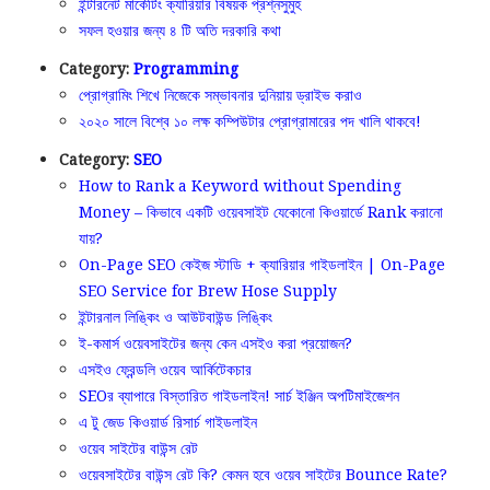
ইন্টারনেট মার্কেটিং ক্যারিয়ার বিষয়ক প্রশ্নসুমুহ
সফল হওয়ার জন্য ৪ টি অতি দরকারি কথা
Category:
Programming
প্রোগ্রামিং শিখে নিজেকে সম্ভাবনার দুনিয়ায় ড্রাইভ করাও
২০২০ সালে বিশ্বে ১০ লক্ষ কম্পিউটার প্রোগ্রামারের পদ খালি থাকবে!
Category:
SEO
How to Rank a Keyword without Spending
Money – কিভাবে একটি ওয়েবসাইট যেকোনো কিওয়ার্ডে Rank করানো
যায়?
On-Page SEO কেইজ স্টাডি + ক্যারিয়ার গাইডলাইন | On-Page
SEO Service for Brew Hose Supply
ইন্টারনাল লিঙ্কিং ও আউটবাউন্ড লিঙ্কিং
ই-কমার্স ওয়েবসাইটের জন্য কেন এসইও করা প্রয়োজন?
এসইও ফ্রেন্ডলি ওয়েব আর্কিটেকচার
SEOর ব্যাপারে বিস্তারিত গাইডলাইন! সার্চ ইঞ্জিন অপটিমাইজেশন
এ টু জেড কিওয়ার্ড রিসার্চ গাইডলাইন
ওয়েব সাইটের বাউন্স রেট
ওয়েবসাইটের বাউন্স রেট কি? কেমন হবে ওয়েব সাইটের Bounce Rate?