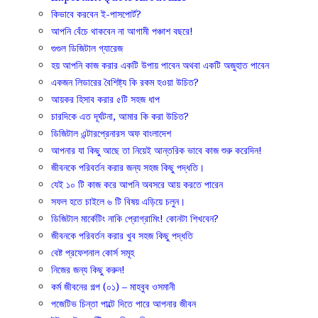
কিভাবে করবেন ই-পাসপোর্ট?
আপনি বেঁচে থাকবেন না আগামী পঞ্চাশ বছরে!
গুগুল ডিজিটাল গ্যারেজ
হয় আপনি কাজ করার একটি উপায় পাবেন অথবা একটি অজুহাত পাবেন
একজন লিডারের বৈশিষ্ট্য কি রকম হওয়া উচিত?
আয়কর হিসাব করার ৫টি সহজ ধাপ
চারদিকে এত দূর্ঘটনা, আমার কি করা উচিত?
ডিজিটাল এন্টারপ্রেনারস অফ বাংলাদেশ
আপনার যা কিছু আছে তা নিয়েই আন্তরিক ভাবে কাজ শুরু করেদিন!
জীবনকে পরিবর্তন করার জন্য সহজ কিছু পদ্ধতি।
যেই ১০ টি কাজ করে আপনি অবসরে আয় করতে পারেন
সফল হতে চাইলে ৬ টি বিষয় এড়িয়ে চলুন।
ডিজিটাল মার্কেটিং নাকি প্রোগ্রামিং! কোনটা শিখবেন?
জীবনকে পরিবর্তন করার খুব সহজ কিছু পদ্ধতি
বেষ্ট প্রফেশনাল কোর্স সমূহ
নিজের জন্য কিছু করুন!
কর্ম জীবনের গল্প (০১) – মাহবুব ওসমানী
পজেটিভ চিন্তা পাল্টে দিতে পারে আপনার জীবন