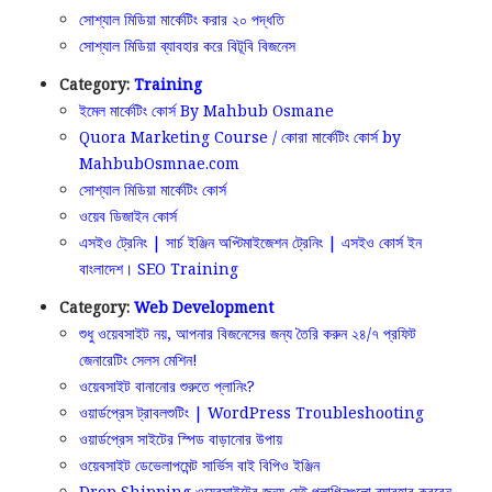
সোশ্যাল মিডিয়া মার্কেটিং করার ২০ পদ্ধতি
সোশ্যাল মিডিয়া ব্যাবহার করে বিটূবি বিজনেস
Category:
Training
ইমেল মার্কেটিং কোর্স By Mahbub Osmane
Quora Marketing Course / কোরা মার্কেটিং কোর্স by
MahbubOsmnae.com
সোশ্যাল মিডিয়া মার্কেটিং কোর্স
ওয়েব ডিজাইন কোর্স
এসইও ট্রেনিং | সার্চ ইঞ্জিন অপ্টিমাইজেশন ট্রেনিং | এসইও কোর্স ইন
বাংলাদেশ। SEO Training
Category:
Web Development
শুধু ওয়েবসাইট নয়, আপনার বিজনেসের জন্য তৈরি করুন ২৪/৭ প্রফিট
জেনারেটিং সেলস মেশিন!
ওয়েবসাইট বানানোর শুরুতে প্লানিং?
ওয়ার্ডপ্রেস ট্রাবলশুটিং | WordPress Troubleshooting
ওয়ার্ডপ্রেস সাইটের স্পিড বাড়ানোর উপায়
ওয়েবসাইট ডেভেলাপমেন্ট সার্ভিস বাই বিপিও ইঞ্জিন
Drop Shipping ওয়েবসাইটের জন্য যেই প্লাগিনগুলো ব্যাবহার করবেন