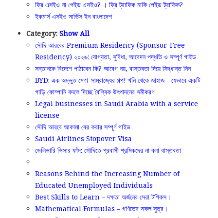
ফ্রি এসইও না পেইড এসইও? । ফ্রি ট্রাফিক নাকি পেইড ট্রাফিক?
ইকমার্স এসইও সার্ভিস ইন বাংলাদেশ
Category:
Show All
সৌদি আরবের Premium Residency (Sponsor-Free
Residency) ২০২৬: যোগ্যতা, সুবিধা, আবেদন পদ্ধতি ও সম্পূর্ণ গাইড
সন্তানকে বিদেশে পাঠাবেন কি? আবেগ নয়, বাস্তবতা দিয়ে সিদ্ধান্ত নিন
BYD: এক অদ্ভুত মেগা-সাম্রাজ্যের গল্প! খনি থেকে জাহাজ—যেভাবে একটি
গাড়ি কোম্পানি বদলে দিচ্ছে বৈশ্বিক উৎপাদনের সমীকরণ
Legal businesses in Saudi Arabia with a service
license
সৌদি আরবে আকামা বের করার সম্পূর্ণ গাইড
Saudi Airlines Stopover Visa
ডেলিভারি ভিসার ফাঁদ: সৌদিতে প্রবাসী শ্রমিকদের না বলা বাস্তবতা
Reasons Behind the Increasing Number of
Educated Unemployed Individuals
Best Skills to Learn – দক্ষতা অর্জনের সেরা টপিকস।
Mathematical Formulas – গণিতের সকল সুত্র।