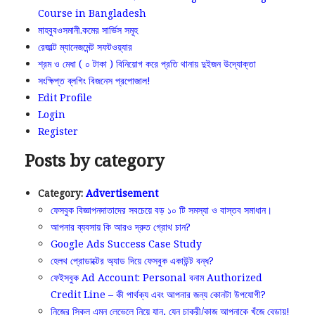
Course in Bangladesh
মাহবুবওসমানী.কমের সার্ভিস সমূহ
রেজাল্ট ম্যানেজমেন্ট সফটওয়্যার
শ্রম ও মেধা ( ০ টাকা ) বিনিয়োগ করে প্রতি থানায় দুইজন উদ্যোক্তা
সংক্ষিপ্ত ব্লগিং বিজনেস প্রপোজাল!
Edit Profile
Login
Register
Posts by category
Category:
Advertisement
ফেসবুক বিজ্ঞাপনদাতাদের সবচেয়ে বড় ১০ টি সমস্যা ও বাস্তব সমাধান।
আপনার ব্যবসায় কি আরও দ্রুত গ্রোথ চান?
Google Ads Success Case Study
হেলথ প্রোডাক্টের অ্যাড দিয়ে ফেসবুক একাউন্ট বন্ধ?
ফেইসবুক Ad Account: Personal বনাম Authorized
Credit Line – কী পার্থক্য এবং আপনার জন্য কোনটা উপযোগী?
নিজের স্কিল এমন লেভেলে নিয়ে যান, যেন চাকরী/কাজ আপনাকে খুঁজে বেড়ায়!