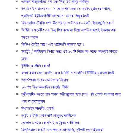
একজন সত্যিকারের বস এবং লিডারের মধ্যে পার্থক্য
টপ টেন ইন বাংলাদেশ – বাংলাদেশের সেরা ১০ সফটওয়্যার কোম্পানি,
প্রাইভেট ইউনিভার্সিটি সহ আরো অনেক কিছুর লিস্ট
ফ্রিল্যান্সিং ট্রেনিং সম্পর্কিত প্রশ্ন ও উত্তর – বেস্ট ফ্রিল্যান্সিং কোর্স
ডিজিটাল মার্কেটিং এর কিছু ফ্রি কাজ যা দিয়ে আপনি সহজেই ইনকাম শুরু
করতে পারেন
ভিডিও তৈরির আগে এই পয়েন্টগুলি জানতে হবে।
কনটেন্ট / আর্টিকেল লিখার সময় এই ১৩ টি নিয়ম আপনাকে অবশ্যই মানতে
হবে!
টুইটার মার্কেটিং কোর্স!
ফলো করার মতো এসইও এবং ডিজিটাল মার্কেটিং ইউটিউব চ্যানেল লিস্ট
ওয়ার্ডপ্রেস ওয়েব ডেভলপার নিয়োগ
১০০% ফ্রি অনলাইন কোর্সের লিস্ট
ফ্রীল্যান্সিং করতে চান অথবা ফ্রীল্যান্সার হতে চান? এই পোস্ট আপনার জন্য
পড়া বাধ্যতামূলক!
লিংকডইন মার্কেটিং কোর্স!
কন্টেন্ট রাইটিং কোর্স বাই মাহবুবওসমানী.কম
লোকাল এসইও কোর্স বাই মাহবুবওসমানী.কম
ফিনান্সিয়াল মার্কেটে পরোক্ষভাবে কারসাজি, লুটপাট হয় যেইভাবে!