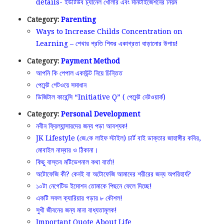
details- ইউটিউব চ্যানেল খোলার এবং মনিটাইজেশনের নিয়ম
Category:
Parenting
Ways to Increase Childs Concentration on
Learning – শেখার প্রতি শিশুর একাগ্রতা বাড়ানোর উপায়!
Category:
Payment Method
আপনি কি পেপাল একাউন্ট নিয়ে চিন্তিত
পেমেন্ট গেটওয়ে সমাধান
ডিজিটাল কারেন্সি “Initiative Q” ( পেমেন্ট নেটওয়ার্ক)
Category:
Personal Development
নবীন ফ্রিল্যান্সারদের জন্য পড়া আবশ্যক!
JK Lifestyle (জে.কে লাইফ স্টাইল) চার্ট বাই ডাক্তার জাহাঙ্গীর কবির,
মোবাইল নাম্বার ও ঠিকানা।
কিছু বাস্তব মটিভেশনাল কথা বার্তা!
অটোফেজি কী? কেনই বা অটোফেজি আমাদের শরীরের জন্য অপরিহার্য?
১০টা নেগেটিভ ইমোশন তোমাকে পিছনে ফেলে দিচ্ছে!
একটি সফল ক্যারিয়ার গড়ার ৮ কৌশল!
সুখী জীবনের জন্য মানা বাধ্যতামূলক!
Important Quote About Life