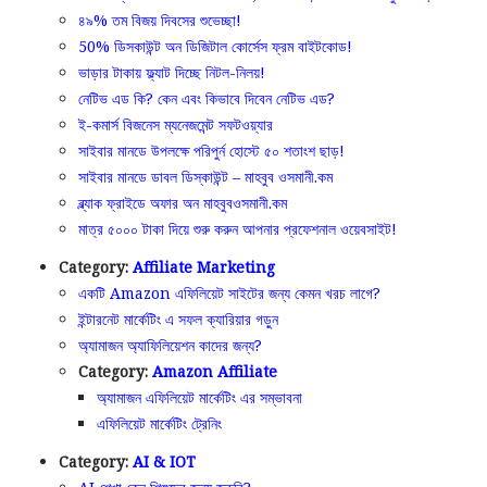
৪৯% তম বিজয় দিবসের শুভেচ্ছা!
50% ডিসকাউন্ট অন ডিজিটাল কোর্সেস ফ্রম বাইটকোড!
ভাড়ার টাকায় ফ্ল্যাট দিচ্ছে নিটল-নিলয়!
নেটিভ এড কি? কেন এবং কিভাবে দিবেন নেটিভ এড?
ই-কমার্স বিজনেস ম্যনেজমেন্ট সফটওয়্যার
সাইবার মানডে উপলক্ষে পরিপুর্ন হোস্টে ৫০ শতাংশ ছাড়!
সাইবার মানডে ডাবল ডিস্কাউন্ট – মাহবুব ওসমানী.কম
ব্ল্যাক ফ্রাইডে অফার অন মাহবুবওসমানী.কম
মাত্র ৫০০০ টাকা দিয়ে শুরু করুন আপনার প্রফেশনাল ওয়েবসাইট!
Category:
Affiliate Marketing
একটি Amazon এফিলিয়েট সাইটের জন্য কেমন খরচ লাগে?
ইন্টারনেট মার্কেটিং এ সফল ক্যারিয়ার গড়ুন
অ্যামাজন অ্যাফিলিয়েশন কাদের জন্য?
Category:
Amazon Affiliate
অ্যামাজন এফিলিয়েট মার্কেটিং এর সম্ভাবনা
এফিলিয়েট মার্কেটিং ট্রেনিং
Category:
AI & IOT