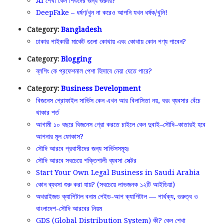
AI শেখা কেন শিশুদের জন্য জরুরি?
DeepFake – ধর্ষণ/খুন না করেও আপনি যখন ধর্ষক/খুনি!
Category:
Bangladesh
ঢাকার পাইকারী মার্কেট গুলো কোথায় এবং কোথায় কোন পণ্য পাবেন?
Category:
Blogging
ব্লগিং কে প্রফেশনাল পেশা হিসাবে নেয়া যেতে পারে?
Category:
Business Development
বিজনেস প্রোফাইল সার্ভিস কেন এখন আর বিলাসিতা নয়, বরং ব্যবসার বেঁচে
থাকার শর্ত
আগামী ১০ বছরে বিজনেস গ্রো করতে চাইলে কেন দুবাই–সৌদি–কাতারই হবে
আপনার মূল ফোকাস?
সৌদি আরবে প্রবাসীদের জন্য সার্ভিসসমূহঃ
সৌদি আরবে সবচেয়ে শক্তিশালী ব্যবসা সেক্টর
Start Your Own Legal Business in Saudi Arabia
কোন ব্যবসা শুরু করা যায়? (সবচেয়ে লাভজনক ১২টি আইডিয়া)
অথরাইজড ক্যাপিটাল বনাম পেইড-আপ ক্যাপিটাল — পার্থক্য, গুরুত্ব ও
বাংলাদেশ-সৌদি আরবের নিয়ম
GDS (Global Distribution System) কী? কেন শেখা