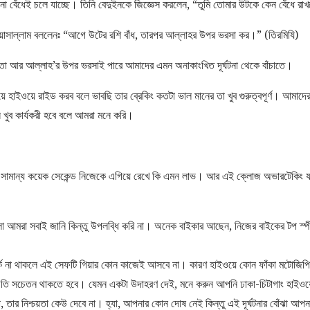
 না বেঁধেই চলে যাচ্ছে। তিনি বেদুইনকে জিজ্ঞেস করলেন, “তুমি তোমার উটকে কেন বেঁধে রা
য়াসাল্লাম বললেনঃ “আগে উটের রশি বাঁধ, তারপর আল্লাহর উপর ভরসা কর।” (তিরমিযি)
নতা আর আল্লাহ’র উপর ভরসাই পারে আমাদের এমন অনাকাংখিত দূর্ঘটনা থেকে বাঁচাতে।
ে হাইওয়ে রাইড করব বলে ভাবছি তার ব্রেকিং কতটা ভাল মানের তা খুব গুরুত্বপূর্ণ। আমাদে
খুব কার্যকরী হবে বলে আমরা মনে করি।
।
 সামান্য কয়েক সেকেন্ড নিজেকে এগিয়ে রেখে কি এমন লাভ। আর এই ক্লোজ অভারটেকিং যদি
 আমরা সবাই জানি কিন্তু উপলব্ধি করি না। অনেক বাইকার আছেন, নিজের বাইকের টপ স্পী
্ক না থাকলে এই সেফটি গিয়ার কোন কাজেই আসবে না। কারণ হাইওয়ে কোন ফাঁকা মটোজিপি 
াড়তি সচেতন থাকতে হবে। যেমন একটা উদাহরণ দেই, মনে করুন আপনি ঢাকা-চিটাগাং হাইওয়ে 
, তার নিশ্চয়তা কেউ দেবে না। হ্যা, আপনার কোন দোষ নেই কিন্তু এই দূর্ঘটনার বোঁঝা আ