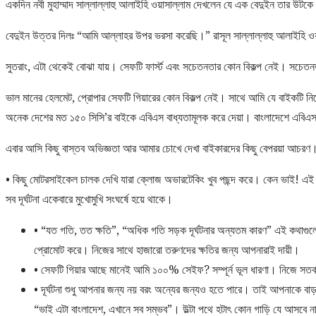
একদিন নবী মুহাম্মাদ সাল্লাল্লাহু আলাইহি ওয়াসাল্লাম দেখলেন যে এক বেদুইন তার উটকে
বেদুইন উত্তর দিলঃ “আমি আল্লাহর উপর ভরসা করেছি।” রাসূল সাল্লাল্লাহু আলাইহি ও
সুতরাং, এটা থেকেই বোঝা যায়। সেফটি ফার্স্ট এবং সচেতনতার কোন বিকল্প নেই। সচেত
ভাল মানের হেলমেট, প্রোপার সেফটি গিয়ারের কোন বিকল্প নেই। সাথে আমি যে বাইকটি নিয়
অনেক দেশের মত ১৫০ সিসি’র বাইকে এবিএস বাধ্যতামূলক করে দেয়া। বাংলাদেশে এবিএস 
এবার আসি কিছু বাস্তব অভিজ্ঞতা আর আমার চোখে দেখা বাইকারদের কিছু বেপর
য়া আচরণ
• কিছু মোটরসাইকেল চালক দেখি যারা ক্লোজ অভারটেকিং খুব পছন্দ করে। কেন ভাই! এই
সব দূর্ঘটনা একেবারে মুখোমুখি সংঘর্ষে হয়ে থাকে।
• “যত গতি, তত ক্ষতি”, “অধিক গতি সড়ক দূর্ঘটনার অন্যতম কারণ” এই কথাগুলো
প্রোমোট করে। নিজের সাথে হাজারো তরুণদের ক্ষতির জন্য আপনারাই দায়ী।
• সেফটি গিয়ার আছে মানেই আমি ১০০% সেইফ? সম্পূর্ন ভূল ধারণা। নিজে সতর
• দূর্ঘটনা শুধু আপনার জন্য নয় বরং অন্যের জন্যও হতে পারে। তাই আপনাকে ব
“ভাই এটা বাংলাদেশ, এখানে সব সম্ভব”। উল্টা পথে হটাৎ কোন গাড়ি যে আসবে না