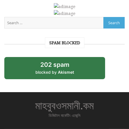
SPAM BLOCKED
202 spam
blocked by
Akismet
মাহবুবওসমানী.কম
ডিজিটাল মার্কেটিং এজেন্সি