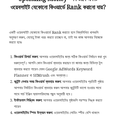
ওয়েবসাইট যেকোনো কিওয়ার্ডে Rank করানো যায়?
একটি ওয়েবসাইট যেকোনো কিওয়ার্ডে Rank করাতে হলে নিম্নলিখিত ধাপগুলি
অনুসরণ করুন, যেহেতু টাকা খরচ করতে চাচ্ছেন না, তাই সব কাজ আপনার নিজেকে
করতে হবেঃ
কিওয়ার্ড রিসার্চ করুন:
আপনার ওয়েবসাইটের জন্য সঠিক কিওয়ার্ড নির্বাচন করা খুব
গুরুত্বপূর্ণ। আপনি কোন কিওয়ার্ড ব্যবহার করছেন তা জানার জন্য বিভিন্ন টুল
ব্যবহার করতে পারেন যেমন Google AdWords Keyword
Planner বা SEMrush এবং অন্যান্য।
কন্টেন্ট লেখার সময় কিওয়ার্ড ব্যবহার করুন:
আপনার ওয়েবসাইটের প্রতিটি পৃষ্ঠায়
আপনার নির্বাচিত কিওয়ার্ড ব্যবহার করুন আপনার কন্টেন্টটি ভালো হওয়ার সাথে
সাথে সার্চ ইঞ্জিন অ্যালগরিদমের পছন্দ অনুযায়ী হবে।
ইনটারনাল লিঙ্কিং করুন:
আপনার ওয়েবসাইটের পৃষ্ঠাগুলি পরস্পর লিঙ্ক করতে
পারেন
ওয়েবসাইটের স্পিড উন্নয়ন করুন:
ওয়েবসাইটের লোডিং স্পীড বেশি থাকলে