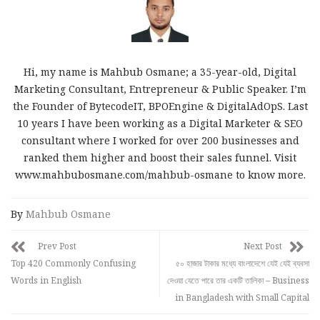
Hi, my name is Mahbub Osmane; a 35-year-old, Digital
Marketing Consultant, Entrepreneur & Public Speaker. I’m
the Founder of BytecodeIT, BPOEngine & DigitalAdOpS. Last
10 years I have been working as a Digital Marketer & SEO
consultant where I worked for over 200 businesses and
ranked them higher and boost their sales funnel. Visit
www.mahbubosmane.com/mahbub-osmane to know more.
By
Mahbub Osmane
Prev Post
Next Post
Top 420 Commonly Confusing
৫০ হাজার টাকার মধ্যে বাংলাদেশে যেই যেই ব্যবসা
Words in English
দেওয়া যেতে পারে তার একটি তালিকা – Business
in Bangladesh with Small Capital