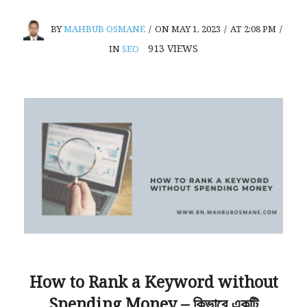
BY
MAHBUB OSMANE
/
ON MAY 1, 2023
/
AT 2:08 PM
/
913
VIEWS
IN
SEO
How to Rank a Keyword without
Spending Money – কিভাবে একটি