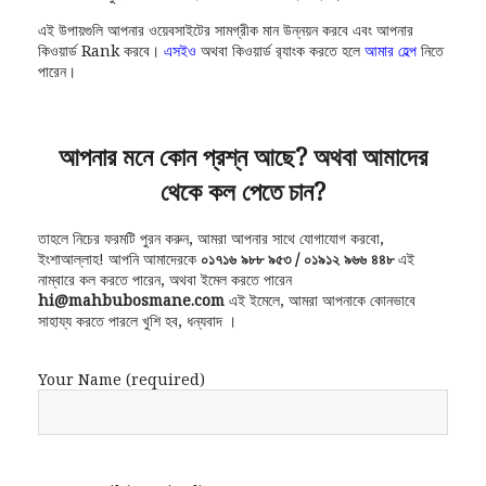
এই উপায়গুলি আপনার ওয়েবসাইটের সামগ্রীক মান উন্নয়ন করবে এবং আপনার
কিওয়ার্ড Rank করবে।
এসইও
অথবা কিওয়ার্ড র‍্যাংক করতে হলে
আমার হেল্প
নিতে
পারেন।
আপনার মনে কোন প্রশ্ন আছে? অথবা আমাদের
থেকে কল পেতে চান?
তাহলে নিচের ফরমটি পুরন করুন, আমরা আপনার সাথে যোগাযোগ করবো,
ইংশাআল্লাহ! আপনি আমাদেরকে
০১৭১৬ ৯৮৮ ৯৫৩ / ০১৯১২ ৯৬৬ ৪৪৮
এই
নাম্বারে কল করতে পারেন, অথবা ইমেল করতে পারেন
hi@mahbubosmane.com
এই ইমেলে, আমরা আপনাকে কোনভাবে
সাহায্য করতে পারলে খুশি হব, ধন্যবাদ ।
Your Name (required)