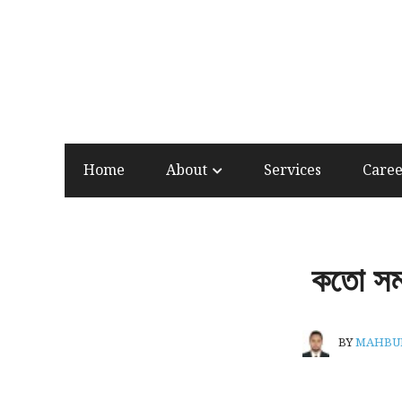
Home
About
Services
Care
কতো সময়
BY
MAHBU