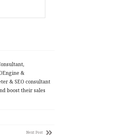
onsultant,
POEngine &
eter & SEO consultant
d boost their sales
Next Post