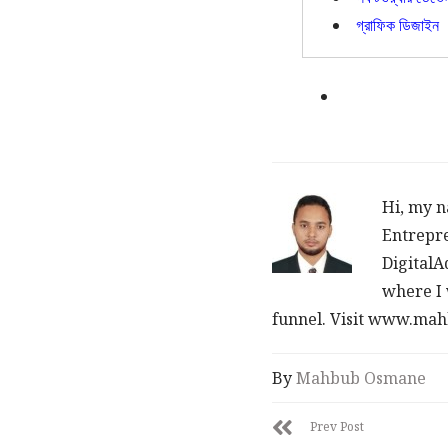
গ্রাফিক ডিজাইন
Hi, my n
Entrepre
DigitalA
where I 
funnel. Visit www.m
By
Mahbub Osmane
Prev Post