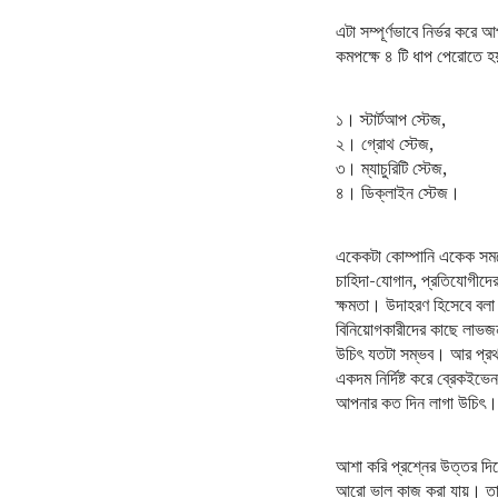
এটা সম্পূর্ণভাবে নির্ভর কর
কমপক্ষে ৪ টি ধাপ পেরোতে 
১। স্টার্টআপ স্টেজ,
২। গ্রোথ স্টেজ,
৩। ম্যাচুরিটি স্টেজ,
৪। ডিক্লাইন স্টেজ।
একেকটা কোম্পানি একেক সময়ে
চাহিদা-যোগান, প্রতিযোগীদের
ক্ষমতা। উদাহরণ হিসেবে বলা 
বিনিয়োগকারীদের কাছে লাভজন
উচিৎ যতটা সম্ভব। আর প্রথম
একদম নির্দিষ্ট করে ব্রেকইভে
আপনার কত দিন লাগা উচিৎ।
আশা করি প্রশ্নের উত্তর দি
আরো ভাল কাজ করা যায়। তা