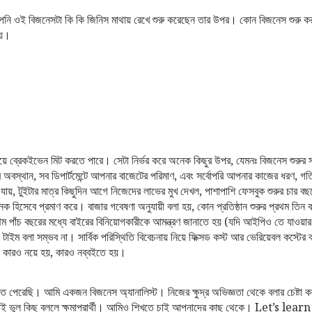
ে আপনি ওই বিজনেসটা কি কি জিনিস মাথায় রেখে শুরু করেছেন তার উপর। কোন বিজনেস শুরু কর
হয়।
 ব্রেকইভেন মিট করতে পারে। সেটা নির্ভর করে অনেক কিছুর উপর, যেমনঃ বিজনেস শুরুর স
 অবস্থান, সব ডিপার্টমেন্টে আপনার বাজেটের পরিমাণ, এবং সর্বোপরি আপনার কাজের ধরণ, গ
যায়, টুইটার মাত্র কিছুদিন আগে নিজেদের লাভের মুখ দেখল, পাশাপাশি ফেসবুক শুরুর চার ব
ক হিসেবে প্রমাণ করে। বাজার গবেষণা অনুযায়ী বলা হয়, কোন প্রতিষ্ঠান শুরুর প্রথম তিন
 পাঁচ বছরের মধ্যে বাইরের বিনিয়োগকারীকে আমন্ত্রণ জানাতে হয় (যদি আইপিও তে যাওয়ার
ন টাইম বলা সম্ভব না। সার্বিক পরিস্থিতি বিবেচনায় নিয়ে ফিক্সড কস্ট আর ভেরিয়েবল কস্টের
 কারও নয়ে হয়, কারও নব্বইতে হয়।
তে পেরেছি। আমি একজন বিজনেস অ্যানালিস্ট। নিজের ক্ষুদ্র অভিজ্ঞতা থেকে বলার চেষ্টা
ই ভুল কিছু বললে ক্ষমাপ্রার্থী। আমিও শিখতে চাই আপনাদের কাছ থেকে। Let’s l