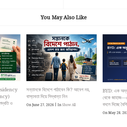
You May Also Like
esidency
সন্তানকে বিদেশে পাঠাবেন কি? আবেগ নয়,
BYD: এক অদ্ভুত
ncy)
বাস্তবতা দিয়ে সিদ্ধান্ত নিন
থেকে জাহাজ—যে
পদ্ধতি ও
বদলে দিচ্ছে বৈ
|
On June 27, 2026
In
Show All
On May 28, 2