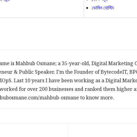
ডোমিন হোস্টিং
ame is Mahbub Osmane; a 35-year-old, Digital Marketing C
neur & Public Speaker. I’m the Founder of BytecodeIT, B
dOpS. Last 10 years I have been working as a Digital Mark
worked for over 200 businesses and ranked them higher an
ahbubosmane.com/mahbub-osmane to know more.