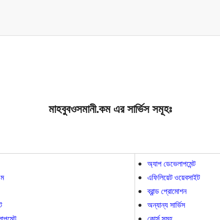
মাহবুবওসমানী.কম এর সার্ভিস সমূহঃ
অ্যাপ ডেভেলাপমেন্ট
ম
এফিলিয়েট ওয়েবসাইট
ব্রান্ড প্রোমোশন
ট
অন্যান্য সার্ভিস
পমেন্ট
কোর্স সমূহ