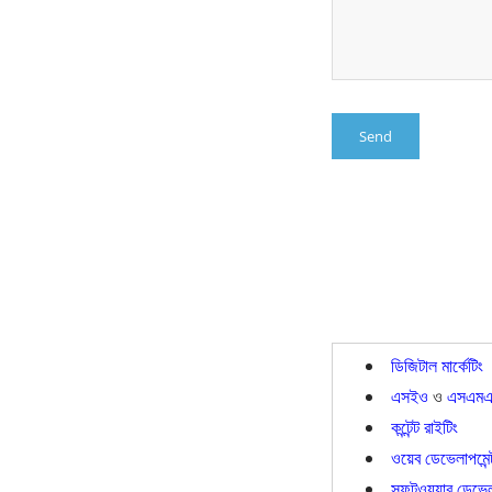
ডিজিটাল মার্কেটিং
এসইও
ও
এসএমএ
কন্টেন্ট রাইটিং
ওয়েব ডেভেলাপমেন্
সফটওয়্যার ডেভেলা