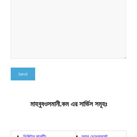
মাহবুবওসমানী.কম এর সার্ভিস সমূহঃ
ডিজিটাল মার্কেটিং
অ্যাপ ডেভেলাপমেন্ট