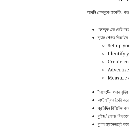
আপনি ফেসবুকে মার্কেটিং ক
ফেসবুক এড তৈরি কর
ফ্যান পেইজ ডিজাইন
Set up yo
Identify 
Create co
Advertis
Measure 
টারগেটেড ফ্যান বৃদ্ধ
কাস্টম ট্যাব তৈরি কর
প্রতিদিন রিলিটেড কনট
কুইজ/ পোল/ গিভওয়ে /
কুপন ম্যানেজমেন্ট ক