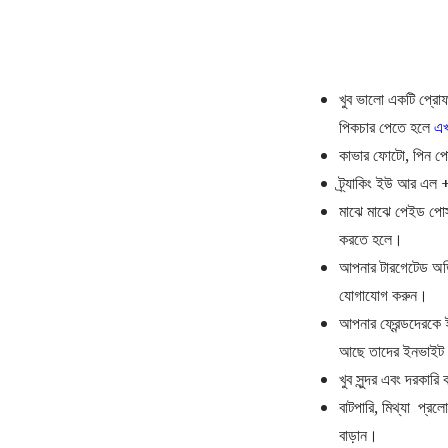
খুব ভালো একটি প্রো
পিকচার পেতে হলে
এখ
কাভার ফোটো, পিন পোস
ট্র্যাকিং ইউ আর এল 
মাঝে মাঝে পেইড পোস
করতে হলে।
আপনার টারগেটেড অডি
যোগাযোগ করুন।
আপনার ফ্রেন্ডদেরকে 
আছে তাদের ইনভাইট
খুব সুন্দর এবং দরকারি
বাটপারি, মিথ্যা প্র
বাড়ান।