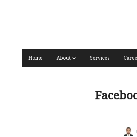
Home
About
Services
Care
Faceboo