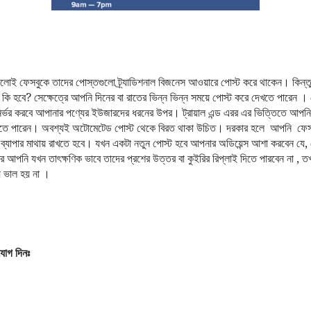
গুলোই ফেসবুকে তাদের পোস্তগুলো ট্র্যাডিশনাল বিজনেস আওয়ারে পোস্ট করে থাকেন। কিন্
ি হবে? সেক্ষেত্রে আপনি দিনের বা রাতের ভিন্ন ভিন্ন সময়ে পোস্ট করে দেখতে পারেন । 
্ভর করবে আপানার পণ্যের ইউজারদের ধরনের উপর। ট্রায়াল এন্ড এরর এর ভিত্তিতে আপন
েতে পারেন। অবশ্যই অটোমেটেড পোস্ট থেকে বিরত থাকা উচিত। দরকার হলে আপনি ফেসবুক
ব্যাপার মাথায় রাখতে হবে। যখন একটা নতুন পোস্ট হবে আপনার অডিয়েন্স আশা করবেন য
 আপনি যখন তাৎক্ষণিক ভাবে তাদের প্রশের উত্তর বা কুইরির রিপ্লাই দিতে পারবেন না , ত
য ভাল হয় না ।
যোগ দিনঃ