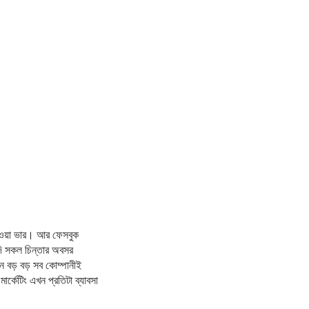
াওয়া ভার। আর ফেসবুক
দি সকল চিন্তার অবসর
খন বড় বড় সব কোম্পানীই
্কেটিং এখন প্রতিটা ব্যাবসা