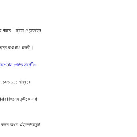
নতে পারবে। ভালো প্রোফাইল
জস্য রাখা টাও জরুরী।
ারগেটেড পেইড মার্কেটিং
 ১৯৬ ১১১ নাম্বারে
ার বিজনেস কন্টাকে যারা
 করুন অথবা এইঙ্গেইজমেন্ট