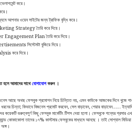
েভেলাপমেন্ট করে।
 করে।
ে আপনার ওয়েব সাইটের জন্য ট্রাফিক বৃদ্ধি করে।
ting Strategy তৈরি করে দিয়ে।
 Engagement Plan তৈরি করে দিয়ে।
isements সিস্টেমটা বুজিয়ে দিয়ে।
alysis করে দিয়ে।
পেতে হলে আমাদের সাথে
যোগাযোগ
করুন ।
িজনেস আছে অথছ ফেসবুক প্রমোশন নিয়ে চিন্তিত নয়, এমন কাউকে আজকের দিনে খুজে প
ধরনের চিন্তা; কিভাবে বিজনেস প্রমোট করবেন, সেল বাড়াবেন, শেয়ার বাড়াবেন…… ইত্যা
কয়েকটি গুরুত্বপুর্ণ কিছু ফেসবুক মার্কেটিং টিপস দেয়া হলো। ফেসবুকে পন্যের প্রসার এ
র্যান্ড কোকাকোলা তাদের ১৭% কাস্টমার ফেসবুকের মাধ্যমে আনছে । তাই সোশ্যাল মিডিয়া মার
ম অঙ্গ।