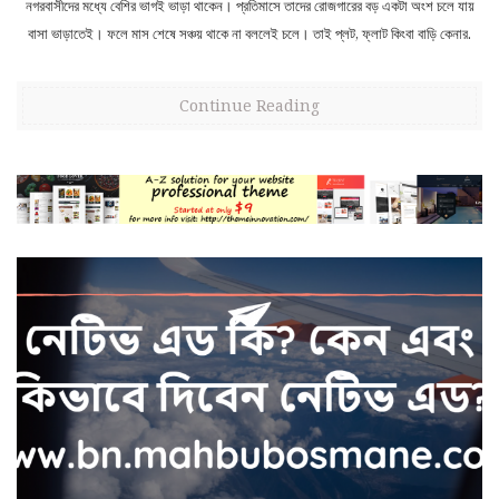
নগরবাসীদের মধ্যে বেশির ভাগই ভাড়া থাকেন। প্রতিমাসে তাদের রোজগারের বড় একটা অংশ চলে যায়
বাসা ভাড়াতেই। ফলে মাস শেষে সঞ্চয় থাকে না বললেই চলে। তাই প্লট, ফ্লাট কিংবা বাড়ি কেনার.
Continue Reading