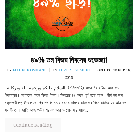
৪৯% তম বিজয় দিবসের শুভেচ্ছা!
BY
MAHBUB OSMANE
|
IN
ADVERTISEMENT
|
ON DECEMBER 18,
2019
السلام عليكم ورحمه الله وبركاته বিসমিল্লাহির রাহমানির রাহীম আজ ১৬
ডিসেম্বর। আমাদের মহান বিজয় দিবস। বিজয়ের ৪৮ বছর পূর্ণ হলো আজ। দীর্ঘ নয় মাস
রক্তক্ষয়ী লড়াইয়ে লাখো প্রাণের বিনিময়ে ১৯৭১ সালের আজকের দিনে অর্জিত হয় আমাদের
স্বাধীনতা। জাতি আজ গভীর শ্রদ্ধা আর ভালোবাসার সাথে...
Continue Reading