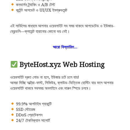
কনভার্সন ট্র্যাকিং ও A/B টেস্ট
কন্টেন্ট আপডেট ও UI/UX ইমপ্রুভমেন্ট
এই সার্ভিসের মাধ্যমে আপনার ওয়েবসাইট সব সময় থাকবে আপডেটেড ও ইউজার-
ফ্রেন্ডলি—ক্লায়েন্ট হারানোর কোনো ভয় নেই।
আরো বিস্তারিত…
ByteHost.xyz Web Hosting
ওয়েবসাইট দ্রুত লোড না হলে, ইউজার চটে চলে যায়!
আমরা দিচ্ছি আল্ট্রা-ফাস্ট, সিকিউর, ক্লাউড-ভিত্তিক হোস্টিং যার ফলে আপনার
ওয়েবসাইট থাকবে সবসময় অনলাইনে এবং দারুন স্পিডে চলবে।
99.9% আপটাইম গ্যারান্টি
SSD স্টোরেজ
DDoS প্রোটেকশন
24/7 টেকনিক্যাল সাপোর্ট