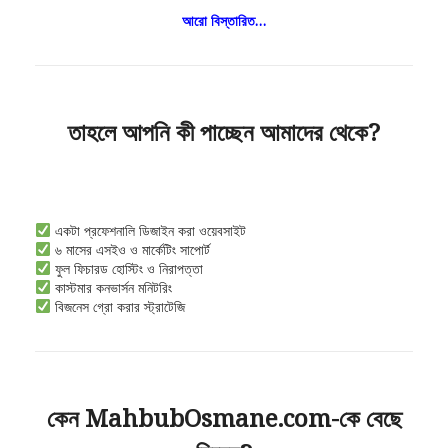
আরো বিস্তারিত…
তাহলে আপনি কী পাচ্ছেন আমাদের থেকে?
একটা প্রফেশনালি ডিজাইন করা ওয়েবসাইট
৬ মাসের এসইও ও মার্কেটিং সাপোর্ট
ফুল ফিচারড হোস্টিং ও নিরাপত্তা
কাস্টমার কনভার্সন মনিটরিং
বিজনেস গ্রো করার স্ট্রাটেজি
কেন MahbubOsmane.com-কে বেছে