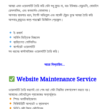
আমরা এমন ওয়েবসাইট তৈরি করি যেটা শুধু সুন্দর না, বরং ইউজার-ফ্রেন্ডলি, মোবাইল
রেসপনসিভ, এবং কনভার্সন-ফোকাসড।
আপনার ব্যবসার ধরন, টার্গেট অডিয়েন্স এবং মার্কেট ট্রেন্ড বুঝে আমরা তৈরি করি
আপনার ব্র্যান্ডের জন্য পারফেক্ট ডিজিটাল প্রেজেন্স।
ই-কমার্স
সার্ভিস ভিত্তিক বিজনেস
ব্যক্তিগত পোর্টফলিও
কর্পোরেট ওয়েবসাইট
সব ধরনের কাস্টমাইজড ওয়েবসাইট তৈরি করি।
আরো বিস্তারিত…
Website Maintenance Service
ওয়েবসাইট তৈরি করলেই তো শেষ নয়! সেটা নিয়মিত রক্ষণাবেক্ষণ করতে হয়।
আমাদের মেইনটেনেন্স প্যাকেজের অন্তর্ভুক্তঃ
স্পিড অপটিমাইজেশন
সিকিউরিটি আপডেট ও ব্যাকআপ
SEO মেটা ট্যাগ মেইন্টেনেন্স