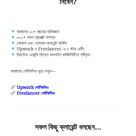
নিবেন?
আমাদের ১০+ বছরের অভিজ্ঞতা
৮০০+ সফল প্রজেক্ট সম্পন্ন
লোকাল এবং গ্লোবাল ক্লায়েন্ট সার্ভিস
Upwork ও Freelancer-এ ৫ স্টার রেটিং
ট্রাস্টেড এজেন্সি হিসেবে অনলাইন কমিউনিটিতে স্বীকৃত
আমাদের পোর্টফলিও ঘুরে দেখুন—
Upwork পোর্টফলিও
Freelancer পোর্টফলিও
সফল কিছু ক্লায়েন্ট বলছেন…