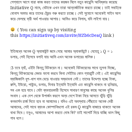
পেপ্যালে আগে যারা কাজ করত তাদের কয়জন মিলে নতুন কারেন্সি আবিষ্কার করেছে
Initiative Q নামে, যেটাকে এখন তারা আন্তর্জাতিক করতে চাচ্ছে। তাই সবাইকে
বোনাস অফার করে তাদের ট্রেন্ড শুরু করতে চাচ্ছে। সেই সুযোগে অনেকেই সাইন আপ
করে ফেলছে ফ্রী অর্থ পাওয়ার আশায়। আমিও করে নিলাম, যদি লাইগা যায়।
( You can sign up by visiting
this
https://initiativeq.com/invite/HZb6cDeaQ
link )
ইতিমধ্যে অনেক Q অ্যামাউন্ট জমে গেছে আমার অ্যাকাউন্টে। যেহেতু ১ Q = ১
ডলার, সেই হিসেবে বলাই যায় আমি এখন অনেক ডলারের মালিক।
:3
তবে হ্যাঁ, এইটা কিন্তু বিটকয়েন না। অনেকেই বিটকয়েনের সাথে তুলনা দিচ্ছে,
কিন্তু বিটকয়েনের মেথড ফলো করবে কিনা সেইটার কোন গ্যারান্টি নেই। এই কারেন্সির
ম্যাজিকালি ধুপ-ধাপ দাম বেড়ে যাওয়ার সম্ভাবনা নেই। তাদের উদ্দেশ্য হচ্ছে টাকা,
রুপি, ইউরো, পাউন্ড, ডলার, দিনার ইত্যাদি ইত্যাদি এত কারেন্সি থাকবে না দুনিয়ায়,
সব এক হয়ে যাবে। যেটা ব্যবহারকারী হিসেবে সাধারণ মানুষের কাছে অনেক খুশির
সংবাদ। এক দেশ থেকে উপার্জন করলে অন্য দেশে টাকা নিয়ে আসতে ভুঁড়ি ভুঁড়ি
কনভার্সন চার্জ দিতে হবে না আমাদের। যদিও এই অবস্থায় পৌঁছাতে অনেক দেরী
আমাদের, সেই সাথে ব্যাংক কোম্পানিগুলো এই রকম Q কারেন্সি বাজারে থাকতে অনেক
বাধা দিবে। তবুও, আমাদের আশা করতে দোষ কি? তাই সাপোর্ট দিয়ে যাচ্ছি ভাল কিছু
পাব বলে।