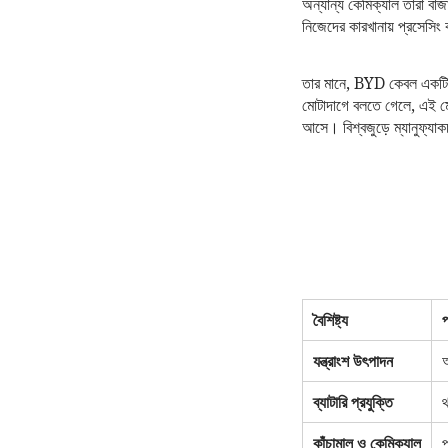
অন্যান্য কেমিক্যাল তারা বা
নিজেদের কারখানায় প্রসেসিং
তার মানে, BYD কেবল একটি গাড়
মোটাদাগে বলতে গেলে, এই মেগা
আসে। বিশ্বজুড়ে ম্যানুফ্যা
বৈশিষ্ট্য
প
যন্ত্রাংশ উৎপাদন
অ
ব্যাটারি প্রযুক্তি
থ
কাঁচামাল ও কেমিক্যাল
প