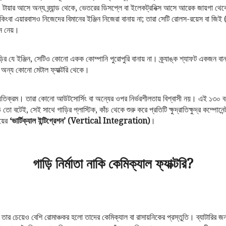
টায়ার আসে অন্য ব্র্যান্ড থেকে, ভেতরের ডিসপ্লে বা ইলেকট্রনিক্স আসে আরেক জায়গা থেকে
িংবা এয়ারবাসও নিজেদের বিমানের ইঞ্জিন নিজেরা বানায় না; তারা সেটি রোলস-রয়েস বা
নে নেয়।
র যে ইঞ্জিন, সেটিও কোনো একক কোম্পানি পুরোপুরি বানায় না। ক্র্যাঙ্ক শ্যাফট একজন বান
অন্য কোনো মেটাল ফ্যাক্টরি থেকে।
ব্যতিক্রম। তারা কোনো আউটসোর্সিং বা অন্যের ওপর নির্ভরশীলতায় বিশ্বাসী নয়। এই ১৩০ বর্গ
তো বটেই, সেই সাথে গাড়ির প্লাস্টিক, কাঁচ থেকে শুরু করে প্রতিটি ক্ষুদ্রাতিক্ষুদ্র কম্পোনেন্ট
ায়ের
‘ভার্টিক্যাল ইন্টিগ্রেশন’ (Vertical Integration)
।
গাড়ি নির্মাতা নাকি কেমিক্যাল ফ্যাক্টরি?
, তার চেয়েও বেশি রোমাঞ্চকর হলো তাদের কেমিক্যাল বা রাসায়নিকের প্রস্তুতি। ব্যাটারির জ