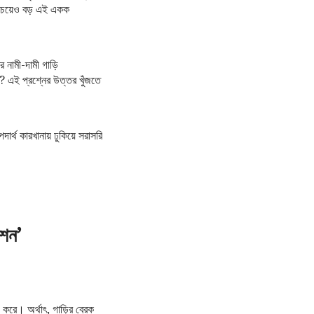
ের চেয়েও বড় এই একক
 নামী-দামী গাড়ি
? এই প্রশ্নের উত্তর খুঁজতে
ার্থ কারখানায় ঢুকিয়ে সরাসরি
েশন’
জ করে। অর্থাৎ, গাড়ির ব্রেক