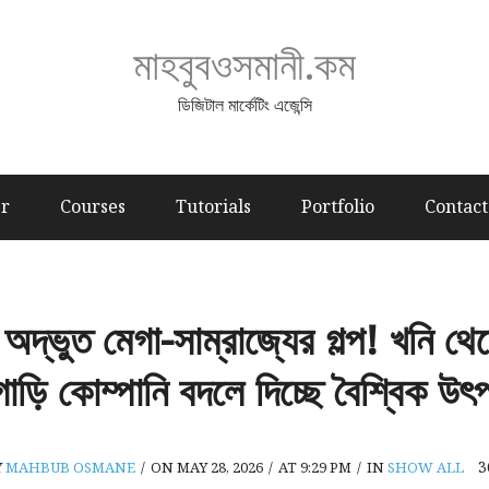
মাহবুবওসমানী.কম
ডিজিটাল মার্কেটিং এজেন্সি
er
Courses
Tutorials
Portfolio
Contact
্ভুত মেগা-সাম্রাজ্যের গল্প! খনি 
াড়ি কোম্পানি বদলে দিচ্ছে বৈশ্বিক উ
3
Y
MAHBUB OSMANE
/
ON MAY 28, 2026
/
AT 9:29 PM
/
IN
SHOW ALL