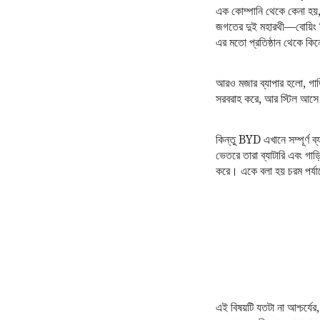
এক কোম্পানি থেকে কেনা হয়, 
জগতের দুই মহারথী—বোয়িং ক
এর মতো প্রতিষ্ঠান থেকে কি
আরও মজার ব্যাপার হলো, গাড়ি
সরবরাহ করে, আর স্টিল আসে 
কিন্তু BYD এখানে সম্পূর্ণ 
ভেতরে তারা ব্যাটারি এবং গাড়ি 
করে। একে বলা হয় চরম পর্য
এই বিষয়টি যতটা না আশ্চর্যের