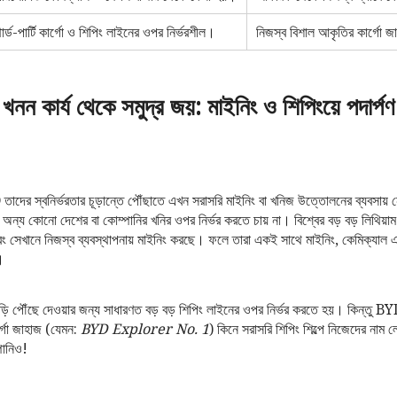
ার্ড-পার্টি কার্গো ও শিপিং লাইনের ওপর নির্ভরশীল।
নিজস্ব বিশাল আকৃতির কার্গো 
খনন কার্য থেকে সমুদ্র জয়: মাইনিং ও শিপিংয়ে পদার্পণ
াদের স্বনির্ভরতার চূড়ান্তে পৌঁছাতে এখন সরাসরি মাইনিং বা খনিজ উত্তোলনের ব্যবসায় ন
 অন্য কোনো দেশের বা কোম্পানির খনির ওপর নির্ভর করতে চায় না। বিশ্বের বড় বড় লিথিয়াম
বং সেখানে নিজস্ব ব্যবস্থাপনায় মাইনিং করছে। ফলে তারা একই সাথে মাইনিং, কেমিক্যাল এবং 
।
গাড়ি পৌঁছে দেওয়ার জন্য সাধারণত বড় বড় শিপিং লাইনের ওপর নির্ভর করতে হয়। কিন্তু
্গো জাহাজ (যেমন:
BYD Explorer No. 1
) কিনে সরাসরি শিপিং শিল্পে নিজেদের নাম 
পানিও!