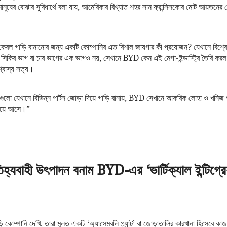
ানুষের বোঝার সুবিধার্থে বলা যায়, আমেরিকার বিখ্যাত শহর সান ফ্রান্সিসকোর মোট আয়তন
কেবল গাড়ি বানানোর জন্য একটি কোম্পানির এত বিশাল জায়গার কী প্রয়োজন? যেখানে বিশ্বের
 সিকির ভাগ বা চার ভাগের এক ভাগও নয়, সেখানে BYD কেন এই মেগা-ইন্ডাস্ট্রি তৈরি করল
্বাস্য সত্য।
গুলো যেখানে বিভিন্ন পার্টস জোড়া দিয়ে গাড়ি বানায়, BYD সেখানে আকরিক লোহা ও খনিজ পদ
নিয়ে আসে।”
হ্যবাহী উৎপাদন বনাম BYD-এর ‘ভার্টিক্যাল ইন্টিগ্র
োম্পানি দেখি, তারা মূলত একটি ‘অ্যাসেম্বলি প্ল্যান্ট’ বা জোড়াতালির কারখানা হিসেবে কা