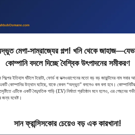
ুত মেগা-সাম্রাজ্যের গল্প! খনি থেকে জাহাজ—যেভ
কোম্পানি বদলে দিচ্ছে বৈশ্বিক উৎপাদনের সমীকরণ
িল্পের ইতিহাস ঘাঁটলে টয়োটা, ফোর্ড বা ভক্সওয়াগেনের মতো বড় বড় জায়ান্টদের নাম সবার
এমন একটি কোম্পানির উত্থান ঘটেছে, যাকে কেবল “অদ্ভুত” বললেও কম বলা হবে। কোম্পান
ে এটিকে একটি বৈদ্যুতিক গাড়ি (EV) নির্মাতা প্রতিষ্ঠান মনে হলেও, এর পেছনের গভীর
 জন্য যথেষ্ট।
সান ফ্রান্সিসকোর চেয়েও বড় এক কারখানা!