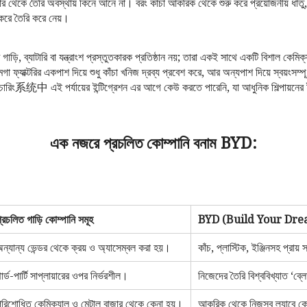
জার থেকে তৈরি অবস্থায় কিনে আনে না। বরং কাঁচা আকরিক থেকে শুরু করে প্রয়োজনীয় ধাতু, প
 করে তৈরি করে নেয়।
ি, ব্যাটারি বা যন্ত্রাংশ প্রস্তুতকারক প্রতিষ্ঠান নয়; তারা একই সাথে একটি বিশাল কেমিক্
 ফ্যাক্টরির একপাশ দিয়ে শুধু কাঁচা খনিজ দ্রব্য প্রবেশ করে, আর অন্যপাশ দিয়ে স্বয়ংসম্পূ
কচারিং系统中 এই পর্যায়ের ইন্টিগ্রেশন এর আগে কেউ করতে পারেনি, যা আধুনিক শিল্পায়নের
এক নজরে প্রচলিত কোম্পানি বনাম BYD:
্রচলিত গাড়ি কোম্পানি সমূহ
BYD (Build Your Dre
ন্যান্য ভেন্ডর থেকে ক্রয় ও অ্যাসেম্বল করা হয়।
কাঁচ, প্লাস্টিক, ইঞ্জিনসহ প্রায় 
ার্ড-পার্টি সাপ্লায়ারের ওপর নির্ভরশীল।
নিজেদের তৈরি বিশ্ববিখ্যাত ‘ব্লে
রিশোধিত কেমিক্যাল ও মেটাল বাজার থেকে কেনা হয়।
আকরিক থেকে নিজস্ব ল্যাবে কে