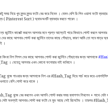
ময় নিয়ে খুব সুন্দর সুন্দর ফটো বের করে নিবেন । যেমন বেশি রি-পিন ওয়ালা ফটো ব্যবহা
ন্য ( Pinterest Sort ) অ্যাডঅনটি ব্যাবহার করতে পারেন ।
য কন্টেইন কালেক্ট করলেন আপনার মনে প্রশ্ন আস্তেই পারে কিভাবে পোস্ট করলে আপনার রি
দের কাছে আপনার পোস্ট করা কন্টেইন তাদের কাছে পৌছাবে, কারণ আমি তো সবে মাত্র অ্যা
াই ।
ানো কিংবা নিশ পিপল দের কাছে আপনার পোস্ট করা কন্টেইন পৌছানোর জন্য আপনাকে
#
Has
_Tag । যেহেতু আপনার এখন কোনো ফলোয়ার নাই বর্তমানে ।
 খুজে পাওয়ার জন্য আপনাকে নিশ এর #Hash_Tag দিয়ে সার্চ করে করে এনালইসিস
াতে বেশি পোস্ট করে থাকে ।
Tag খুজে বের করলেন এখন আপনি পোস্ট করার সময় ক্যাপশন লিখলেন + সাথে যেটা কর
 আর সেটা অবশ্যই আপনার পোস্ট করা ফটো যে মুড আছে সেই রিলেটেড । তারপর #Hash_