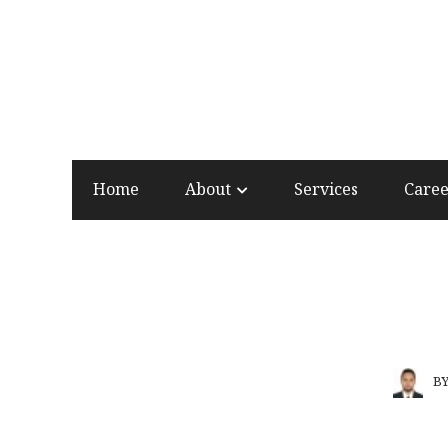
Home
About
Services
Care
B