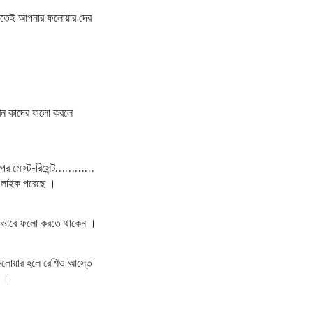
 মতেই আপনার ফলোয়ার দের
এখন কাদের ফলো করলে
ারপর মোস্ট-রিসেন্ট…………
টা লাইক পরেছে ।
ই ভাবে ফলো করতে থাকেন ।
ফলোয়ার হলে রেশিও আস্তে
া ।