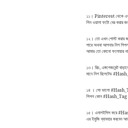
১১। Pinterest থেকে একটু স
পিন ওয়ালা ফটো বের করার জ
১২। তো এখন পোস্ট করার জন্
পারে অথবা আপনার নিশ পিপল 
আমার তো কোনো ফলোয়ার ন
১৩। রিচ, এঙ্গগেজমেন্ট বাড়
মানে নিশ রিলেটেড #Hash
১৪ । সো ভালো #Hash_Tag
পিপল কোন #Hash_Tag গুল
১৫। এনালইসিস করে #Hash_
এর ইমুজি ব্যাবহার করবেন