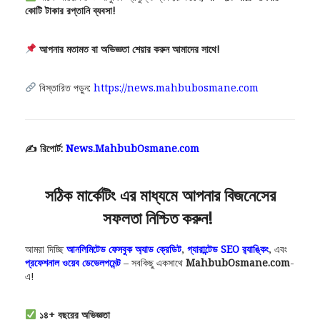
কোটি টাকার রপ্তানি ব্যবসা!
আপনার মতামত বা অভিজ্ঞতা শেয়ার করুন আমাদের সাথে!
বিস্তারিত পড়ুন:
https://news.mahbubosmane.com
✍️ রিপোর্ট:
News.MahbubOsmane.com
সঠিক মার্কেটিং এর মাধ্যমে আপনার বিজনেসের
সফলতা নিশ্চিত করুন!
আমরা দিচ্ছি
আনলিমিটেড ফেসবুক অ্যাড ক্রেডিট
,
গ্যারান্টেড SEO র‍্যাঙ্কিং
, এবং
প্রফেশনাল ওয়েব ডেভেলপমেন্ট
– সবকিছু একসাথে
MahbubOsmane.com
-
এ!
১৪+ বছরের অভিজ্ঞতা