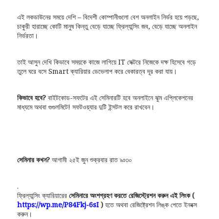
এই লকডাউনের সময়ে দেশি – বিদেশী কোম্পানীগুলো বেশ অনলাইন নির্ভর হয়ে পড়ছে,
চাকুরী হারাচ্ছে কোটি মানুষ কিন্তু বেড়ে যাচ্ছে ফ্রিল্যান্সিং জব, বেড়ে যাচ্ছে অনলাইন
নির্ভরতা।
তাই আসুন দেখি কিভাবে সময়কে কাজে লাগিয়ে IT সেক্টরে নিজেকে দক্ষ হিসেবে গড়ে
তুলে ঘরে বসে Smart ক্যারিয়ার ডেভেলাপ করে বেকারত্ব দূর করা যায়।
কিভাবে হবে?
বাইটকোড-সফটের এই সেমিনারটি হবে অনলাইনে ঝুম এপ্লিকেশনের
মাধ্যমে অথবা গুগুলমিটে! সফটওয়্যার দুটি ইন্সটল করে রাখবেন।
সেমিনার কখন?
আগামী ২৫ই জুন শুক্রবার রাত ৯ঃ৩০
.
ফ্রিল্যান্সিং ক্যারিয়ারের
সেমিনারে অংশগ্রহণ করতে রেজিস্ট্রেশন করুন এই লিংক (
https://wp.me/P84Fkj-6sI
)
হতে অথবা রেজিষ্ট্রেশন লিঙ্ক পেতে ইনবক্স
করুন।