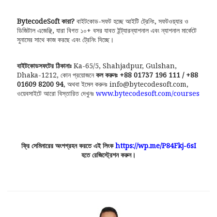
BytecodeSoft কারা?
বাইটকোড-সফট হচ্ছে আইটি ট্রেনিং, সফটওয়্যার ও
ডিজিটাল এজেঞ্ছি, যারা বিগত ১০+ বসর যাবত ইন্ট্যারন্যাশনাল এবং ন্যাশনাল মার্কেটে
সুনামের সাথে কাজ করছে এবং ট্রেনিং দিচ্ছে।
বাইটকোডসফটের ঠিকানাঃ
Ka-65/5, Shahjadpur, Gulshan,
Dhaka-1212, কোন প্রয়োজনে
কল করুনঃ +88 01737 196 111 / +88
01609 8200 94
, অথবা ইমেল করুনঃ info@bytecodesoft.com,
ওয়েবসাইটে আরো বিস্তারিত দেখুনঃ
www.bytecodesoft.com/courses
ফ্রি সেমিনারের অংশগ্রহন করতে এই লিংক
https://wp.me/P84Fkj-6sI
হতে রেজিস্ট্রেশন করুন।