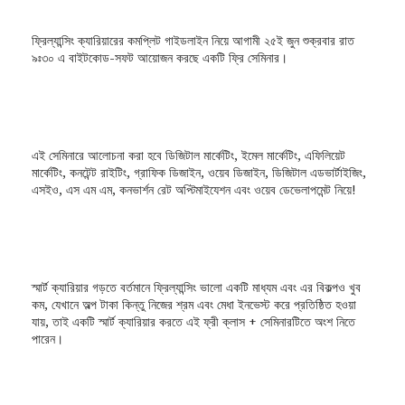
ফ্রিল্যান্সিং ক্যারিয়ারের কমপ্লিট গাইডলাইন নিয়ে আগামী ২৫ই জুন শুক্রবার রাত
৯ঃ৩০ এ বাইটকোড-সফট আয়োজন করছে একটি ফ্রি সেমিনার।
এই সেমিনারে আলোচনা করা হবে ডিজিটাল মার্কেটিং, ইমেল মার্কেটিং, এফিলিয়েট
মার্কেটিং, কনটেন্ট রাইটিং, গ্রাফিক ডিজাইন, ওয়েব ডিজাইন, ডিজিটাল এডভার্টাইজিং,
এসইও, এস এম এম, কনভার্শন রেট অপ্টিমাইযেশন এবং ওয়েব ডেভেলাপমেন্ট নিয়ে!
স্মার্ট ক্যারিয়ার গড়তে বর্তমানে ফ্রিল্যান্সিং ভালো একটি মাধ্যম এবং এর বিকল্পও খুব
কম, যেখানে অল্প টাকা কিন্তু নিজের শ্রম এবং মেধা ইনভেস্ট করে প্রতিষ্ঠিত হওয়া
যায়, তাই একটি স্মার্ট ক্যারিয়ার করতে এই ফ্রী ক্লাস + সেমিনারটিতে অংশ নিতে
পারেন।