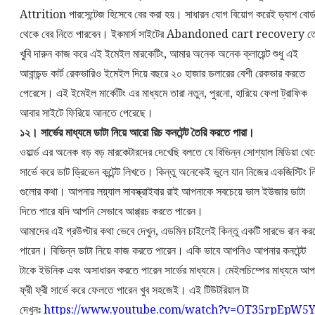
Attrition পারসেন্টেজ হিসেবে বের করা হয়। সাধারন যোগ বিয়োগ করেই ড্যাশ বোর্
থেকে বের নিতে পারবেন। ইকমার্স সাইটের Abandoned cart recovery ত
খুবি দারুন কাজ করে এই ইমেইল মারকেটিং, আমার অনেক অনেক ক্লায়েন্ট শুধু এই
আবান্ডন্ড কার্ট রেকভারিও ইমেইল দিয়ে বছরে ২০ হাজার ডলারের বেশী রেকভার করতে
পেরেসে। এই ইমেইল মার্কেটিং এর মাধ্যমে তারা নতুন, পুরনো, হারিয়ে ফেলা ট্রাফিক
আবার সাইটে ফিরিয়ে আনতে পেরেছে।
১২। সার্ভের মাধ্যমে ডাটা নিয়ে আরো রিচ কনটেন্ট তৈরি করতে পারা।
ওয়ার্ল্ড এর অনেক বড় বড় মারকেটারদের দেখেছি বলতে যে বিভিন্ন সোশ্যাল মিডিয়া থে
সার্ভে করে ডাট ড্রিভেন কন্টেন্ট লিখতে। কিন্তু অনেকেই ভুলে যান নিজের একজিস্টিং 
গুলোর কথা। আপনার লয়্যাল সাবস্ক্রাইবার রাই আপনাকে সবচেয়ে ভাল ইউজার ডাটা
দিতে পারে যদি আপনি সেভাবে আপ্প্রচ করতে পারেন।
আমাদের এই গ্রউপ্টার কথা ভেবে দেখুন, এডমিন চাইলেই কিন্তু একটি সারভে রান কর
পারেন। বিভিন্ন ডাটা নিয়ে কাজ করতে পারেন। একি ভাবে আপনিও আপনার কনটেন্ট
টাকে ইউনিক এবং অসাধারন করতে পারেন সার্ভের মাধ্যমে। মেইলচিম্পের মাধ্যমে আপ
ফ্রী ফ্রী সার্ভে করে ফেলতে পারেন খুব সহজেই। এই টিউটরিয়াল টা
দেখুনঃ
https://www.youtube.com/watch?v=OT35rpEpW5