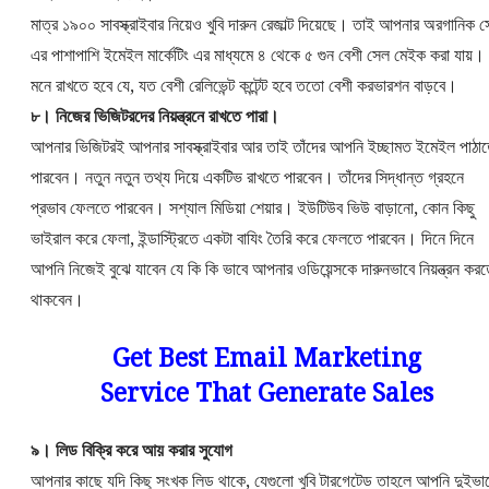
মাত্র ১৯০০ সাবস্ক্রাইবার নিয়েও খুবি দারুন রেজাল্ট দিয়েছে। তাই আপনার অরগানিক 
এর পাশাপাশি ইমেইল মার্কেটিং এর মাধ্যমে ৪ থেকে ৫ গুন বেশী সেল মেইক করা যায়।
মনে রাখতে হবে যে, যত বেশী রেলিভেন্ট কন্টেন্ট হবে ততো বেশী করভারশন বাড়বে।
৮। নিজের ভিজিটরদের নিয়ন্ত্রনে রাখতে পারা।
আপনার ভিজিটরই আপনার সাবস্ক্রাইবার আর তাই তাঁদের আপনি ইচ্ছামত ইমেইল পাঠা
পারবেন। নতুন নতুন তথ্য দিয়ে একটিভ রাখতে পারবেন। তাঁদের সিদ্ধান্ত গ্রহনে
প্রভাব ফেলতে পারবেন। সশ্যাল মিডিয়া শেয়ার। ইউটিউব ভিউ বাড়ানো, কোন কিছু
ভাইরাল করে ফেলা, ইন্ডাস্ট্রিতে একটা বাযিং তৈরি করে ফেলতে পারবেন। দিনে দিনে
আপনি নিজেই বুঝে যাবেন যে কি কি ভাবে আপনার ওডিয়েন্সকে দারুনভাবে নিয়ন্ত্রন কর
থাকবেন।
Get Best Email Marketing
Service That Generate Sales
৯। লিড বিক্রি করে আয় করার সুযোগ
আপনার কাছে যদি কিছু সংখক লিড থাকে, যেগুলো খুবি টারগেটেড তাহলে আপনি দুইভা