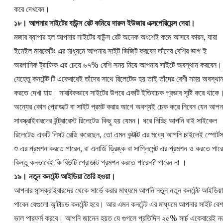
করে দেখবেন।
১৮। আপনার সাইটের বাউন্স রেট কমিয়ে দারুন ইউজার এক্সপেরিয়েন্স দেয়া।
মজার ব্যাপার হল আপনার সাইটের বাউন্স রেট অনেক অংশেই কমে আসবে কারন, যারা
ইমেইল মারকেটিং এর মাধ্যমে আপনার সাইট ভিজিট করবেন তাঁদের বেশির ভাগ ই
অরগানিক ট্রাফিক এর চেয়ে ৬৭% বেশি সময় নিয়ে আপনার সাইটে অবস্থান করবেন।
যেহেতু কনটেন্ট টি একেবারেই তাঁদের সাথে রিলেটেড হয় তাই তাঁদের বেশী সময় অবস্থা
করতে দেখা যায়। সারবিকভাবে সাইটের উপরে একটি ইতিবাচক প্রভাব সৃষ্টি করে থাকে
অন্যের কোন প্রোডাক্ট বা সাইট প্রমট করার আগে অবশ্যই চেক করে নিবেন যেন আপন
সাবস্ক্রাইবারদের ইন্ট্রারেস্ট রিলেটেড কিছু হয় যেমন। ধরে নিচ্ছি আপনি বাই সাইকেল
রিলেটেড একটি লিষট রেডি করেছেন, তো এমন কন্টাক্ট এর মধ্যে আপনি চাইলেই স্পোর্ট
শু এর প্রমশন করতে পারেন, বা এনার্জি ড্রিঙ্ক বা সাপ্লিমেন্ট এর প্রমশন ও করতে পার
কিন্তু কনভাবেই কি বিউটি প্রোডাক্ট প্রমশন করতে পারেন? পারেন না ।
১৯। নতুন কনটেন্ট আইডিয়া তৈরি হওয়া।
আপনার সান্সক্রাইবারদের থেকে সার্ভে করার মাধ্যমে আপনি নতুন নতুন কনটেন্ট আইডিয়া
পাবেন যেগুলো আন্টাচড কনটেন্ট হবে। আর এমন কনটেন্ট এর মাধ্যমে আপনার সাইট বেশ
ভাল পারফর্ম করবে। আপনি জানেন হয়ত যে গুগলে প্রতিদিন ২৫% সার্চ একেবারেই ন