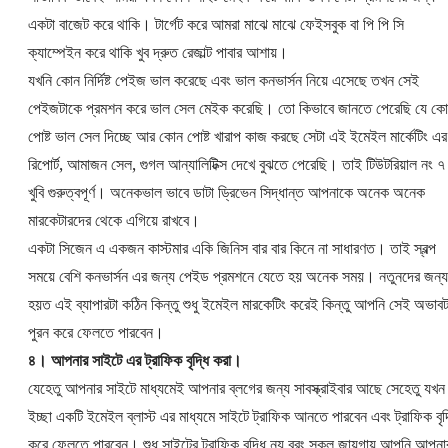
একটা বাজেট করে থাকি। টার্গেট করে আমরা মাঝে মাঝে ফেইসবুক বা পি পি সি
ক্যাম্পেইন করে থাকি খুব দ্রুত রেজাল্ট পাবার আশায়।
যখনি কোন নির্দিষ্ট পেইজ ভাল করেছে এবং ভাল কনভার্সন নিয়ে এসেছে তখন সেই
পেইজটাকে প্রমশন করে ভাল সেল মেইক করেছি। তো কিভাবে জানতে পেরেছি যে ক
পোষ্ট ভাল সেল দিচ্ছে আর কোন পোষ্ট খারাপ কাজ করছে সেটা এই ইমেইল মার্কেটিং এর
রিপোর্ট, আমাজন সেল, গুগল আন্যালিটিক্স দেখে বুঝতে পেরেছি। তাই টিউটরিয়াল নং ৭
খুবি গুরুত্বপূর্ণ। অনেকভাল ভাবে ডাটা ড্রিভেন সিদ্ধান্ত আপনাকে অনেক অনেক
মারকেটারদের থেকে এগিয়ে রাখবে।
একটা সিজেন এ একজন কাস্টমার একি জিনিস বার বার কিনে না সাধারণত। তাই স্বল্প
সময়ে বেশি কনভার্সন এর জন্য পেইড প্রমশনে যেতে হয় অনেক সময়। নতুনদের জন্য
হয়ত এই ব্যাপারটা কঠিন কিন্তু শুধু ইমেইল মারকেটিং করেই কিন্তু আপনি সেই অভাবট
পুরন করে ফেলতে পারবেন।
৪। আপনার সাইটে এর ট্রাফিক বৃদ্ধি করা।
যেহেতু আপনার সাইটে মাধ্যমেই আপনার ব্লগের জন্য সাবস্ক্রাইবার আছে সেহেতু যখন
ইচ্ছা একটি ইমেইল ব্লাস্ট এর মাধ্যমে সাইটে ট্রাফিক আনতে পারবেন এবং ট্রাফিক বৃদ
করে ফেলতে পারবেন। শুধু সাইটের ট্রাফিক বৃদ্ধি নয় বরং সকল জায়গায় আপনি আপনা