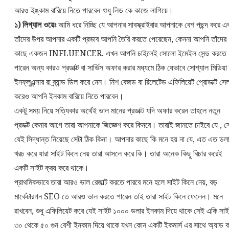
আরও ইঙ্কাম বারিয়ে নিতে পারবেন-শুধু লিড কে কাজে লাগিয়ে।
১) লিগ্যাল ওয়েঃ
আমি ধরে নিচ্ছি যে আপনার সাবস্ক্রাইবার আপনাকে বেশ পছন্দ করে এ
তাঁদের উপর আপনার একটি প্রভাব আপনি তৈরি করতে পেরেছেন, কেননা আপনি তাঁদের
কাছে একজন INFLUENCER. এখন আপনি চাইলেই সোলো ইমেইল সেন্ড করতে
পারেন অন্য কারও প্রডাক্ট বা সার্ভিস অফার করার মধ্যমে ঠিক যেভাবে সোশ্যাল মিডিয়া
ইনফ্লুএন্সার রা ব্র্যান্ড ডিল করে নেন। নিশ বেজড বা রিলেটেড এফিলিয়েট প্রোডাক্ট সে
করেও আপনি ইনকাম বারিয়ে নিতে পারবেন।
একটু সময় নিয়ে সত্যিকার অর্থেই ভাল মানের প্রডাক্ট যদি অফার করেন তাহলে নতুন
প্রডক্ট কেনার আগে তারা আপনাকে জিজ্ঞেশ করে কিনবে। তারাই জানতে চাইবে যে , স
যেই সিদ্ধান্ত নিয়েছে সেটা ঠিক কিনা। আপনার কাছে কি মনে হয় না যে, এত এত ডল
খরচ করে যারা সাইট কিনে নেয় তারা আসলে করে কি। তারা অনেক কিছু বিচার করেই
একটি সাইট ক্রয় করে থাকে।
প্রাথমিকভাবে তারা আরও ভাল রেজাল্ট করতে পারবে মনে হলে সাইট কিনে নেয়, বড়
মার্কেটারগন SEO তে আরও ভাল করতে পারেন তাই তারা সাইট কিনে ফেলেন। মনে
রাখবেন, শুধু এফিলিয়েট করে যেই সাইট ১০০০ ডলার ইনকাম দিয়ে থাকে সেই একি সা
৩০ থেকে ৫০ গুন বেশী ইনকাম দিয়ে থাকে যখন কোন একটি ইকমার্স এর সাথে অ্যাড ক