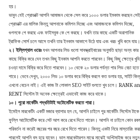
হয়।
ভাবুন যেই প্রোডাক্ট আপনি আমাজন থেকে সেল করে ১০০০ ডলার ইমকাম করছেন সেই
প্রোডাক্ট এর মালিক কিন্তু আপনাকে কমিশন দিচ্ছে এবং আমাজনকে কমিশন দিচ্ছে,
গুগলকে পে করছে এবং ফাইসবুক কে পে করছে। যখনি তার কাছে একটি অরাগানিক
ট্রাফিক সোর্স চলে আসে তখনি তার ইনকাম আকাশে উঠে যায় এবং খরচ খুবি কমে যায়
২। ইল্লিগ্যাল ওয়েঃ
যখন আপনার লিড গুলো সাবস্ক্রাইবারের অনুমতি ছাড়া অন্য কার
কাছে বিক্রি করে দেন তখন কিছু ইনকাম আপনি করতে পারবেন। কিছু কিছু ক্ষেত্রে খুবি
চওড়া দামে বিক্রি করে দিতে পারবেন। ১০ থেকে ২০ ডলার পর্যন্ত পার লিড বেচা হতে
পারে। ভেবে দেখুন, ২০০০ লিড ১০ ডলার করে বিক্রি করলে কত ডলার হয়, সাইট কিন্
এখনো বেচেন নাই। এই কাজ টা লোকাল SEO সাইট গুলতে খুব চলে। RANK a
RENT সিস্টেম টা অনেক ক্ষেত্রেই এভাবেই কাজ করে থাকে।
১০। পুরো মার্কেটিং পদ্ধতিটাই অটোমেটিক করতে পারা।
ইমেইল মারকেটিং একটি মজার ব্যাপার হল যে, আপনি চাইলে পুর মার্কেটিং সিস্টেম টাকে
ফুল্লি আটোমেটিক করে সেট আপ করে রেখে দিতে পারেন। আপনি না চাইলে কোন রক
পরিবর্তন না করেই বছরের পর বছর রেখে দিতে পারেন। কিন্তু একটা নিয়ে মাস্তারিং কর
পারলেই আপনি বস হয়ে যাবেন। ভাল মারকেটারগন মাঝে মাঝেই অপ্টিমাইজ করে নতুন