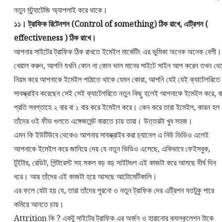
নতুন স্ট্র্যাটেজি অ্যাপলাই করে থাকে।
১১। ট্রাফিক রিটেনশন (Control of something) ঠিক রাখে, এট্রিশন (
effectiveness ) ঠিক রাখে।
আপনার সাইটের ট্রাফিক ঠিক রাখতে ইমেইল মার্কেটিং এর ভুমিকা অনেক অনেক বেশী।
খেয়াল করুন, আপনি যখনি কোন না কোন ভাল মানের সাইটে সাইন আপ করেন তখন থে
নিয়ম করে আপনাকে ইমেইল পাঠাতে থাকে যেমন কোরা, আপনি যেই যেই ক্যাটেগরিতে
সাবস্ক্রাইব করেছেন সেই সেই ক্যাটেগরিতে নতুন কিছু হলেই আপনাকে ইমেইল করে, ব
প্রতি সবপ্তাহে ২ বার বা ১ বার করে ইমেইল করে। কেন করে তারা ইমেইল, কারন হল
তাঁদের ওই ফীড গুলতে এঙ্গেজমেন্ট বারাতে চায় তারা। উত্তরটা খুব সহজ।
এমন কি ইউটিউবে থেকেও আপনার সাবস্ক্রাইব করা চ্যানেল এ নিউ ভিডিও এলেই
আপনাকে ইমেইল করে জানিয়ে দেয় যে নতুন ভিডিও এসেছে, একিভাবে ফেইসবুক,
টুইটার, রেডিট, পিন্টারেস্ট সহ সকল বড় বড় সাইটগুল এই কাজটা করে আসছে দীর্ঘ দিন
ধরে। আর তাঁদের এই কাজটা হয়ে আসছে আটোমেটিকালি।
এর ফলে যেটা হয় যে, তারা তাঁদের পুরনো ও নতুন ট্রাফিক দের এট্রিশন যতটুকু পারে
কমিয়ে আনতে চায়।
Attrition কি ? একটু সাইটের ট্রাফিক এর অর্জন ও হারানোর ক্যলকুলেশন টাকে