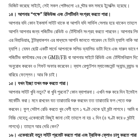
ভিজিট করেছে সাইটে, সেই সকল পোষ্টগুলো ২৪ ঘ্ন্টার কম সময়ে ইন্দেক্সিং হয়েছে।
১৪। আপনার “পক্ষে” রিভিউজ এবং টেশটিমনি সংগ্রহ করতে পারা।
আপনার যদি কোন ইকমার্স সাইট থাকে বা আপনি যদি সার্ভিস সেলার হয়ে থাকেন তাহলে
আপনি আপনার জন্য পজিটিভ রেভিউ ও টেস্টিমনি সংগ্রহ করতে পারবেন। আপনার লি
এর বিহাভিয়ার, ইন্টার‌্যাকশন এর মাধ্যমে আপনি জানতে পারেবন যে তিনি হ্যাপি নাকি 
হ্যাপি। যেমন ছোট্ট একটি সার্ভে আপনাকে সলিড ভ্যালিড ডাটা দিবে এবং দারুন ভাবে শু
পজিটিভ কাস্টমার দের কে GMB/FB বা আপনার সাইটে রিভিউ এবং টেস্টিমনিয়াল দি
অনুরোধ করবেন ও গিফট অফার করেবেন। ব্যাস রেপুটেশন ম্যানেজমেন্ট অ্যান্ড ব্র্যান্ড ভ
বারিয়ে ফেল্লেন। আর কি চাই।
১৫। যখন ইচ্ছা তখন শুরু করতে পারা।
আপনার সাইট খুবি নতুন? বা খুবি পুরনো? কোন ব্যাপারনা। এখনি শুরু করে দিন ইমেইল
মার্কেটিং করা। মনে রাখবেন যত তারাতারি শুরু করবেন তত তারাতারি ফল পেতে শুরু
করবেন। ফুল্ সেটাপ রেডি করতে খুব বেশী হলে ১ ঘণ্টা থেকে দুই ঘন্টা লাগবে। আমি ধ
নিচ্চি যেহেতু একেবারেই কিছুই জানা নেই তাহলে না হয় ২ দিন (৪ ঘণ্টা করে ৮ ঘন্টাই
লাগবে)। তাহলে আর দেরি কেন?
১৬। একেবারেই নতুন সাইট প্রমোট করতে পারা এবং ট্রাফিক ফ্লোও চালু করতে পার