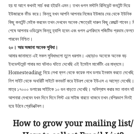
হয় যা আগে কখনই সার্চ করা হইয়নি এমন। তখন গুগল মস্টলি রিলিভেন্ট কনটেন্ট দিয়ে
ইউজারকে ফীড করে। কিন্তু যখন আপনি আপনার নিজের ইউজার দের থেকে ইউনিক
কিছু কনটেন্ট মেইক করবেন তখন দেখবেন অনেক ক্ষেত্রেই দারুন কিছু রেজাল্ট পাবেন। 
শেষে আপনার ওডিয়েন্স কিন্তু হ্যাপি হবেন এবং গুগল এল্গরিদমে পজিটিভ প্রভাব ফেলত
পারবেন নিশ্চিত।
২০। আর অজানা অনেক সুবিধা।
আমার জানামতে এই সকল সুবিধাগুলো তুলে ধরলাম। এছাড়াও অনেকে অনেক বড়
ইনভেস্টমেন্ট পাবার মত ঘটনাও ঘটতে দেখেছি এই ইমেইল মার্কেটিং এর মাধ্যমে।
Homesteading নিয়ে লেখা ব্লগ থেকে কয়েক লাখ ডলার ইনকাম করতে দেখেছি
নিশ সাইট থেকে অথরিটি সাইটে কনভার্ট করে ইউরপ থেকে ইউএস এ আস্তে দেখেছি
মাত্র ১৭০০০ ডলারের সাইটকে ১০ গুন বাড়তে দেখেছি। অবিশ্বাস করার মত নানান ঘট
আপনারা দেখবেন যখন দিনে দিনে লিস্ট এর সাইজ বারতে থাকবে তখন বেশিরভাগ দিনই
হয়ে উঠবে প্রেডিক্টেবল।
How to grow your mailing list/