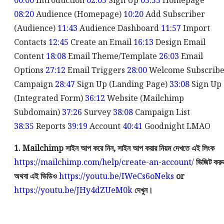
00:00
Introduction
02:05
Sign Up
05:55
Homepage
08:20
Audience (Homepage)
10:20
Add Subscriber
(Audience)
11:43
Audience Dashboard
11:57
Import
Contacts
12:45
Create an Email
16:13
Design Email
Content
18:08
Email Theme/Template
26:03
Email
Options
27:12
Email Triggers
28:00
Welcome Subscribe
Campaign
28:47
Sign Up (Landing Page)
33:08
Sign Up
(Integrated Form)
36:12
Website (Mailchimp
Subdomain)
37:26
Survey
38:08
Campaign List
38:35
Reports
39:19
Account
40:41
Goodnight LMAO
1. Mailchimp সাইন আপ করে নিন, সাইন আপ করার নিয়ম দেখতে এই লিংক
https://mailchimp.com/help/create-an-account/
ভিজিট করু
অথবা এই ভিডিও
https://youtu.be/IWeCs6oNeks
or
https://youtu.be/JHy4dZUeM0k
দেখুন।