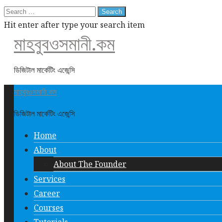
Search
for:
Hit enter after type your search item
মাহবুবওসমানী.কম
ডিজিটাল মার্কেটিং এজেন্সি
মাহবুবওসমানী.কম
ডিজিটাল মার্কেটিং এজেন্সি
Home
About
About The Founder
Services
Career
Courses