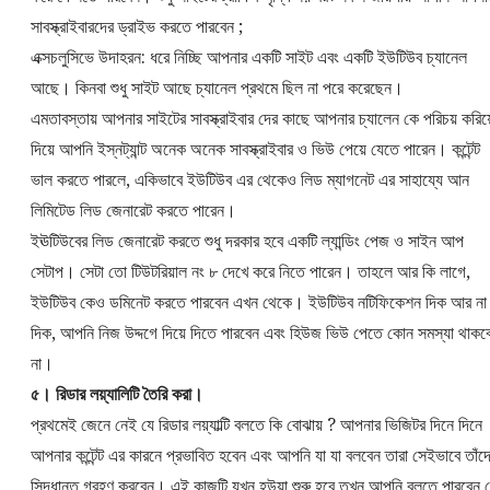
সাবস্ক্রাইবারদের ড্রাইভ করতে পারবেন ;
এক্সচলুসিভে উদাহরন: ধরে নিচ্ছি আপনার একটি সাইট এবং একটি ইউটিউব চ্যানেল
আছে। কিনবা শুধু সাইট আছে চ্যানেল প্রথমে ছিল না পরে করেছেন।
এমতাবস্তায় আপনার সাইটের সাবস্ক্রাইবার দের কাছে আপনার চ্যালেন কে পরিচয় করিয়
দিয়ে আপনি ইস্নট্যান্ট অনেক অনেক সাবস্ক্রাইবার ও ভিউ পেয়ে যেতে পারেন। কন্টেন্ট
ভাল করতে পারলে, একিভাবে ইউটিউব এর থেকেও লিড ম্যাগনেট এর সাহায্যে আন
লিমিটেড লিড জেনারেট করতে পারেন।
ইঊটিউবের লিড জেনারেট করতে শুধু দরকার হবে একটি ল্যান্ডিং পেজ ও সাইন আপ
সেটাপ। সেটা তো টিউটরিয়াল নং ৮ দেখে করে নিতে পারেন। তাহলে আর কি লাগে,
ইউটিউব কেও ডমিনেট করতে পারবেন এখন থেকে। ইউটিউব নটিফিকেশন দিক আর না
দিক, আপনি নিজ উদ্দগে দিয়ে দিতে পারবেন এবং হিউজ ভিউ পেতে কোন সমস্যা থাকব
না।
৫। রিডার লয়্যালিটি তৈরি করা।
প্রথমেই জেনে নেই যে রিডার লয়্যাল্টি বলতে কি বোঝায় ? আপনার ভিজিটর দিনে দিনে
আপনার কন্টেন্ট এর কারনে প্রভাবিত হবেন এবং আপনি যা যা বলবেন তারা সেইভাবে তাঁদ
সিদ্ধান্ত গ্রহণ করবেন। এই কাজটি যখন হউয়া শুরু হবে তখন আপনি বলতে পারবেন 