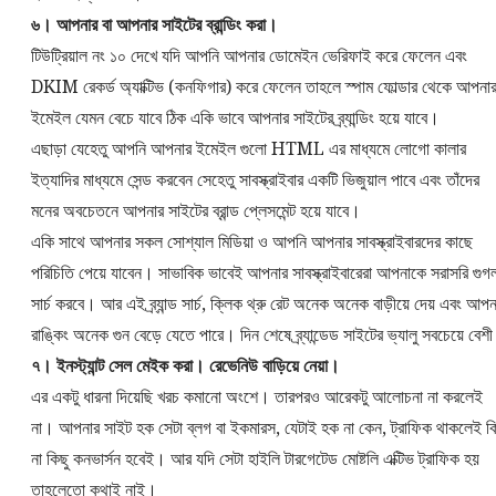
৬। আপনার বা আপনার সাইটের ব্রান্ডিং করা।
টিউট্রিয়াল নং ১০ দেখে যদি আপনি আপনার ডোমেইন ভেরিফাই করে ফেলেন এবং
DKIM রেকর্ড অ্যাক্টিভ (কনফিগার) করে ফেলেন তাহলে স্পাম ফোল্ডার থেকে আপনা
ইমেইল যেমন বেচে যাবে ঠিক একি ভাবে আপনার সাইটের ব্র্যান্ডিং হয়ে যাবে।
এছাড়া যেহেতু আপনি আপনার ইমেইল গুলো HTML এর মাধ্যমে লোগো কালার
ইত্যাদির মাধ্যমে সেন্ড করবেন সেহেতু সাবস্ক্রাইবার একটি ভিজুয়াল পাবে এবং তাঁদের
মনের অবচেতনে আপনার সাইটের ব্রান্ড প্লেসমেন্ট হয়ে যাবে।
একি সাথে আপনার সকল সোশ্যাল মিডিয়া ও আপনি আপনার সাবস্ক্রাইবারদের কাছে
পরিচিতি পেয়ে যাবেন। সাভাবিক ভাবেই আপনার সাবস্ক্রাইবারেরা আপনাকে সরাসরি গুগ
সার্চ করবে। আর এই ব্র্যান্ড সার্চ, ক্লিক থ্রু রেট অনেক অনেক বাড়ীয়ে দেয় এবং আপন
রাঙ্কিং অনেক গুন বেড়ে যেতে পারে। দিন শেষে ব্র্যান্ডেড সাইটের ভ্যালু সবচেয়ে বেশ
৭। ইনস্ট্যান্ট সেল মেইক করা। রেভেনিউ বাড়িয়ে নেয়া।
এর একটু ধারনা দিয়েছি খরচ কমানো অংশে। তারপরও আরেকটু আলোচনা না করলেই
না। আপনার সাইট হক সেটা ব্লগ বা ইকমারস, যেটাই হক না কেন, ট্রাফিক থাকলেই কি
না কিছু কনভার্সন হবেই। আর যদি সেটা হাইলি টারগেটেড মোষ্টলি এক্টিভ ট্রাফিক হয়
তাহলেতো কথাই নাই।