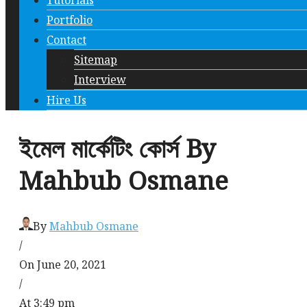
Tutorials
Portfolio
Contact
Sitemap
Interview
Hire Us
ইমেল মার্কেটিং কোর্স By
Mahbub Osmane
By
Mahbub Osmane
/
On June 20, 2021
/
At 3:49 pm