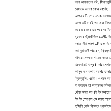
তবে আপনাদের বলি, ফ্রিল্যান
নেয়াকে বলেনা কোন ভাবেই। আ
আপনার চিন্তা চেতনার মধ্
আশা করি সবাই জব এবং বিজন
বছর জব করে তার পরে যে নিজে
ব্যবসার স্ট্রাটেজিক ৯০% জি
কোন দিনি কারণ এটা এক দিনে
তো বুঝতেই পারছেন, ফ্রিল্যা
বানিয়ে ফেলতে পারেন সহজ একট
একেবারেই শুন্য। আর সেখানে 
আসুন অল্প কথায় আমার ভাষায় জ
ফ্রিল্যান্সিং এরটা। এখানে
যা করছেন তা অন্যদের কম্প
বেটার ভাবে আপনি কি উপায়ে র
কি কি স্পেশাল ডে আছে আগ
ইজিলি কেউ কিভাবে প্রভাইড