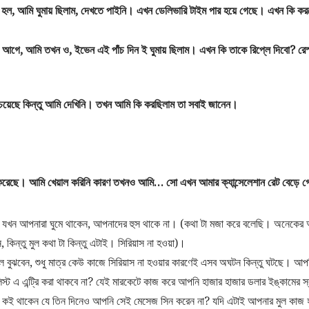
িন হল, আমি ঘুমায় ছিলাম, দেখতে পাইনি। এখন ডেলিভারি টাইম পার হয়ে গেছে। এখন কি ক
িন আগে, আমি তখন ও, ইভেন এই পাঁচ দিন ই ঘুমায় ছিলাম। এখন কি তাকে রিপ্লে দিবো? রেস
চেয়েছে কিন্তু আমি দেখিনি। তখন আমি কি করছিলাম তা সবাই জানেন।
সেল করেছে। আমি খেয়াল করিনি কারণ তখনও আমি… সো এখন আমার ক্যান্সেলেশান রেট বেড়ে 
ন আপনারা ঘুমে থাকেন, আপনাদের হুস থাকে না। (কথা টা মজা করে বলেছি। অনেকে
কিন্তু মুল কথা টা কিন্তু এটাই। সিরিয়াস না হওয়া)।
লে বুঝবেন, শুধু মাত্র কেউ কাজে সিরিয়াস না হওয়ার কারণেই এসব অঘটন কিন্তু ঘটছে। আ
স্ট এ এন্ট্রি করা থাকবে না? যেই মারকেটে কাজ করে আপনি হাজার হাজার ডলার ইঙ্কামের স
ি কই থাকেন যে তিন দিনেও আপনি সেই মেসেজ সিন করেন না? যদি এটাই আপনার মুল কাজ হ