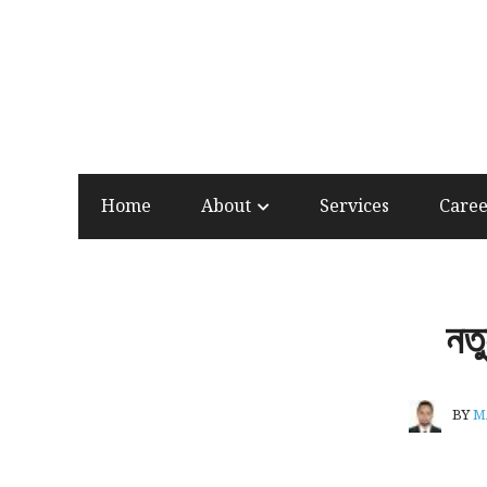
Home
About
Services
Care
নত
BY
M