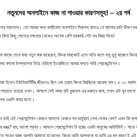
নতুনদের অনলাইনে কাজ না পাওয়ার কারণসমূহ!
– ২য় পর্ব
দের স্বাগতম। তো আমরা কথা বলছিলাম অনলাইনে স্কিলস বাদেও যে ব্যাপার গুলি ভীষণ দর
 কিনা কিছু ক্ষেত্রে দক্ষতার থেকেও অনেক বেশি দরকারি সেই সব বিষয় নিয়ে!
ষ কাজে দেবে যারা নতুন শুরু করেছেন, কিংবা মারকেটে এসে অথৈ জলে হাবু ডুবু খাচ্ছেন কিং
বলবো উপস্থাপনা নিয়ে যেটাকে ইংরেজিতে আমরা বলতে পারি প্রেজেন্টেশেন।
লেজ ইভেন ইউনিভার্সিটির জীবনেও ছিল এক ত্রাস কিংবা বিরক্তির আরেক নাম। ৫-১০ মার্কস 
পোড়াতে হয়েছে তখন। আসলে সেই সময় যদি বুঝতাম এর গুরুত্ব খানা, তখন এটা খুব ভালো 
িলনা এগুলি বলার মতো।
 ভাই এই প্রেসেন্টেশান কেমনে আসলো যেখানে সব ভার্চুয়াল লেনা দেনার খেল? এমন কি ক্ল
মন্ত্র? হুম, ভালো প্রশ্ন। আসলে প্রেসেন্টেশান টা হচ্ছে একটা মানুষের আউটফিট। সাথে ত
ে বলতে পারেন আজ আপনি আমাকে যা ভাবেন, কিংবা আমি আপনাকে যা ভাবি এর মুল কারণ ই এ