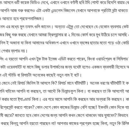
্সিং আসলে গুটি কয়েক ভিডিও দেখে, এখানে ওখানে বর্ণালী ছবি টবি পোস্ট করে বিদেশি বায়ার 
পনি আজ শুরু করলেও এটা একটা এন্ডলেস বিজনেস যেখানে আপনাকে প্রতিটা ঘন্টা থাকতে হব
যেও আনতে হবে প্রফেশনালিজম।
েস এর মধ্যে মুল তফাৎ গুলি জানেন। অন্তত এটুকু তো দেখেছেন যে যেকোন ব্যবসায় ক
র কিছু শুরু করছে যেখানে আমরা ফ্রিল্যান্সার রা ২ দিনের কোর্স করে মুখ উঠিয়ে চলে আস
নিস ই অজানা যা কিনা আমাদের অধিকাংশ এখানে ওখানে ব্যঙ্গের ছাতার মতো গড়ে ওঠা কোচিং 
 শেখার ব্যপার নয়।
ন্সিং এ হয়তো আপনি এখন টুক টাক ইমেজ এডিট করতে পারেন, কিংবা ওয়ার্ডপ্রেস বা সিমিলা
া ওয়েবসাইট যা মাসে কিছু ডলার উপার্জনের জন্য যথেষ্ট হলেও একজন ব্যবসায়ী হিসেবে আপন
এই স্টাডি বা রিসার্চটা অনেকের কাছেই নতুন নাম ই বটে।
েনে নেই রিসার্চ জিনিস টা আসলে কি? রিসার্চ মানে ঘাঁটাঘাঁটি। অনেক ধরণের ঘাঁটাঘাঁটি ই ক
 আপনি ঘাটবেন আপনি যা করছেন, তা আদৌ কি ডিমান্ডফুল কিনা। যা করছেন তা কি আসলেই আপ ট
িট করার মতো ষ্ট্যাণ্ডার্ড কিনা। এর পরে আসে আপনি কি করছেন আর অন্যরা কি করছেন। 
িপ্রেসেন্ট করতে পারেন? কোন দেশে কোন কাজের ডিমান্ড বেশি হচ্ছে! ইকনমি কোন দিকে যাচ্
ামী বছরে? জানতে হবে কোন দেশের জন্য আপনি কখন জেগে থাকবেন আর ঘুমাবেন? কিভাব
 করছে কিন্তু আপনি হয়তো পারছেন না! আপনার কাজের প্রগ্রেস হচ্ছে কিনা, নতুন কি রি