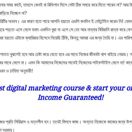
পনার সময় কাটে, তাহলে কেনই বা রিভিশান দিলে সেটা ঠিক সময়ে করে দিতে পারেন না? আর ট
বাড়িয়ে নিচ্ছেন না?
সিয়ারিটির অভাব। এর কারণ হতে পারে আপনি হয়তো এগুলি কনদিন ই মেইন্টেইন করেন নি! যেমন 
শহরে পড়তে এসে মেসে হথাৎ একদিন বুয়া না এলে সে তো আর নান্নার বিরিয়ানি রান্না করে ফ
হয়তো এটাকে ক্যারিয়ার হিসেবে নিয়েছি ঠিকি, কিন্তু আমরা এর জন্য তৈরি না। এর পারিপা
আপাতত বুঝলেই হবে আর চেষ্টা করে যেতে হবে এর সাথে নিজের জীবনটা খাপ খাইয়ে নেয়ার। অন
নুষের সাথে মেলে না। এমন কি আমাদের নিজেদের সাথেই নিজেদের লাইফস্টাইল মেলে না! ক
ধরন ও চাহিদা অনুযায়ী!
st digital marketing course & start your o
Income Guaranteed!
ের প্রতি সিরিয়াস ও যত্নশীল হন। তবেই মিলবে কাজ। অন্তত নিজেকে কাজের জন্য উপ
গে দরকার।