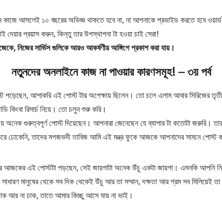
 কাজে আসলেই ১০ বছরের অভিজ্ঞ থাকতে হবে না, না আপনাকে প্রভাইড করতে হবে ওয়ার্ড 
াই দেয়ার প্রয়াস করুন, কিন্তু তার উপস্থাপনা টা হওয়া চাই সেরা!
িজেকে, নিজের সার্ভিস গুলিকে আরও আকর্ষণীয় আঙ্গিগে প্রকাশ করা যায়।
নতুনদের অনলাইনে কাজ না পাওয়ার কারণসমূহ! – ৩য় পর্ব
োস্ট পড়েছেন, আশাকরি এই পোস্ট টার অপেক্ষায় ছিলেন। তো চলে এলাম আবার সিরিজের তৃতী
ডি কিংবা রিসার্চ নিয়ে। তো চলুন শুরু করি।
িয়ে অনেক গুরুত্বপূর্ণ পোস্ট দিয়েছেন। আপনারা জেনেছেন যে ব্যাপার টা কতোটা জরুরি। তা
েতরে ঢোকেনি, তাদের মগজভদী তাবিজ আমি এই মন্ত্র ফুকে আজকে আপনাদের সামনে পোস্ট
র আজকের এই পোস্টটা পড়ছেন, সেই জায়গাটা অনেক উঁচু একটা জায়গা। এমনকি আপনি নিজ
সাধারণ মানুষের থেকে সব দিক থেকেই উঁচু আর তা সম্মান, দক্ষতা আর শ্রম সব মিলিয়েই ত
তে চাক আর না চাক, তাতে আমার কিচ্ছু আসে যায় না ভাই।