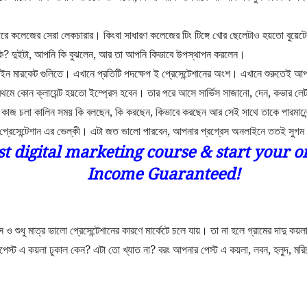
রে কলেজের সেরা লেকচারার। কিংবা সাধারণ কলেজের টিং টিঙ্গে খোর ছেলেটাও হয়তো বুয়ে
? দুইটা, আপনি কি বুঝলেন, আর তা আপনি কিভাবে উপস্থাপন করলেন।
ইন মারকেট গুলিতে। এখানে প্রতিটি পদক্ষেপ ই প্রেসেন্টেশানের অংশ। এখানে শুরুতেই 
থমে কোন ক্লায়েন্ট হয়তো ইম্প্রেস হবেন। তার পরে আসে সার্ভিস সাজানো, দেন, কভার লেটা
াজ চলা কালিন সময় কি বলছেন, কি করছেন, কিভাবে করছেন আর সেই সাথে তাকে পারমানেন্ট 
ই প্রেসেন্টেশান এর ভেল্কী। এটা জত ভালো পারবেন, আপনার প্রগ্রেস অনলাইনে ততই সুগম
st digital marketing course & start your o
Income Guaranteed!
ও শুধু মাত্র ভালো প্রেসেন্টেশানের কারণে মার্কেটে চলে যায়। তা না হলে গ্রামের দাদু কয়ল
পেস্ট এ কয়লা ঢুকাল কেন? এটা তো খ্যাত না? বরং আপনার পেস্ট এ কয়লা, লবন, হলুদ, ম