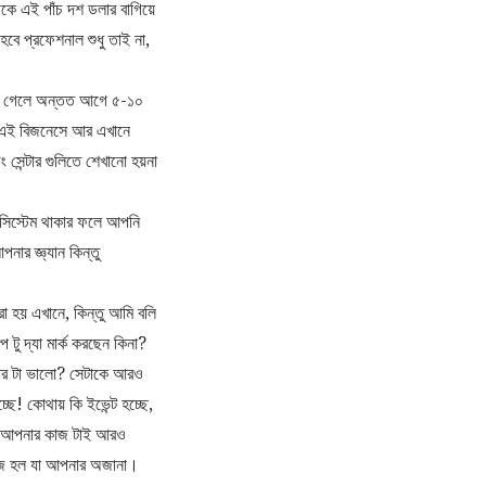
থেকে এই পাঁচ দশ ডলার বাগিয়ে
ে প্রফেশনাল শুধু তাই না,
েউ গেলে অন্তত আগে ৫-১০
ছি এই বিজনেসে আর এখানে
সেন্টার গুলিতে শেখানো হয়না
র সিস্টেম থাকার ফলে আপনি
ার জ্ঞ্যান কিন্তু
রা হয় এখানে, কিন্তু আমি বলি
ু দ্যা মার্ক করছেন কিনা?
কার টা ভালো? সেটাকে আরও
ছে! কোথায় কি ইভেন্ট হচ্ছে,
ে আপনার কাজ টাই আরও
লিজ হল যা আপনার অজানা।