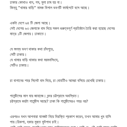
ঢাকার কোথাও ধান, গম, মুলা চাষ হয় না।
কিন্তু ”খামার বাড়ি” নামক বিশাল ভবণটি ফার্মগেটে বসে আছে।
একটা দেশে ৬৪ টি জেলা আছে।
সেই দেশের ৬৩ জেলাকে বাদ দিয়ে সকল গুরুত্বপূর্ণ প্রতিষ্ঠান তৈরি করা হয়েছে দেশের
মাত্র ১টি জেলায়। ঢাকাতে।
যে মৎস্য ভবণ থাকার কথা চাঁদপুরে,
সেটি ঢাকায়।
যে খামার বাড়ি থাকার কথা ময়মনসিংহে,
সেটিও ঢাকায়।
চা বাগানের শহর সিলেট বাদ দিয়ে, চা বোর্ডটিও আমরা বসিয়ে রেখেছি ঢাকায়।
গার্মেন্টসের মাল যায় জাহাজে। বন্দর চট্টগ্রামে অবস্থিত।
চট্টগ্রামে কয়টা গার্মেন্টস আছে? ঢাকা কি গার্মেন্টসেরও শহর নয়?
এরপরও যখন আপনারা যানজট নিয়ে বিরক্তি প্রকাশ করেন, তখন আমার খুব হাসি
পায়।রিকশা, হকার মুক্ত ফুটপাথ চাই।