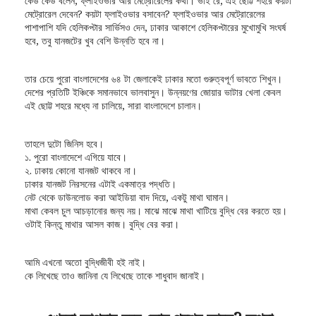
কেউ কেউ বলেন, ফ্লাইওভার আর মেট্রোরেলের কথা। ভাই রে, এই ছোট্ট শহরে কয়টা
মেট্রোরেল দেবেন? কয়টা ফ্লাইওভার বসাবেন? ফ্লাইওভার আর মেট্রোরেলের
পাশাপাশি যদি হেলিকপ্টার সার্ভিসও দেন, ঢাকার আকাশে হেলিকপ্টারের মুখোমুখি সংঘর্ষ
হবে, তবু যানজটের খুব বেশি উন্নতি হবে না।
তার চেয়ে পুরো বাংলাদেশের ৬৪ টা জেলাকেই ঢাকার মতো গুরুত্বপূর্ণ ভাবতে শিখুন।
দেশের প্রতিটি ইঞ্চিকে সমানভাবে ভালবাসুন। উন্নয়ণের জোয়ার ভাটার খেলা কেবল
এই ছোট্ট শহরে মধ্যে না চালিয়ে, সারা বাংলাদেশে চালান।
তাহলে দুটো জিনিস হবে।
১. পুরো বাংলাদেশে এগিয়ে যাবে।
২. ঢাকায় কোনো যানজট থাকবে না।
ঢাকার যানজট নিরসনের এটাই একমাত্র পদ্ধতি।
নেট থেকে ডাউনলোড করা আইডিয়া বাদ দিয়ে, একটু মাথা ঘামান।
মাথা কেবল চুল আচড়ানোর জন্য নয়। মাঝে মাঝে মাথা খাটিয়ে বুদ্ধি বের করতে হয়।
ওটাই কিন্তু মাথার আসল কাজ। বুদ্ধি বের করা।
আমি এখনো অতো বুদ্ধিজীবী হই নাই।
কে লিখেছে তাও জানিনা যে লিখেছে তাকে শাধুবাদ জানাই।