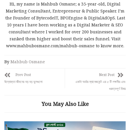
Hi, my name is Mahbub Osmane; a 35-year-old, Digital
Marketing Consultant, Entrepreneur & Public Speaker. I’m
the Founder of BytecodeIT, BPOEngine & DigitalAdOpS. Last
10 years I have been working as a Digital Marketer & SEO
consultant where I worked for over 200 businesses and
ranked them higher and boost their sales funnel. Visit
www.mahbubosmane.com/mahbub-osmane to know more.
By
Mahbub Osmane
Prev Post
Next Post
উদ্যোক্তা জীবনের বড় বড় ভুলগুলো
একটা অর্ডার ম্যানেজমেন্ট এর ৫ টি লক্ষনীয় এবং
গুরুত্বপূর্ণ বিষয়
You May Also Like