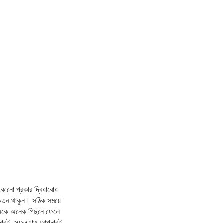
।
োনো প্রকার দ্বিধাবোধ
চেতন থাকুন। সঠিক সময়ে
ীবনকে অনেক পিছনে ফেলে
 আপনারই, সফলতাও আপনারই