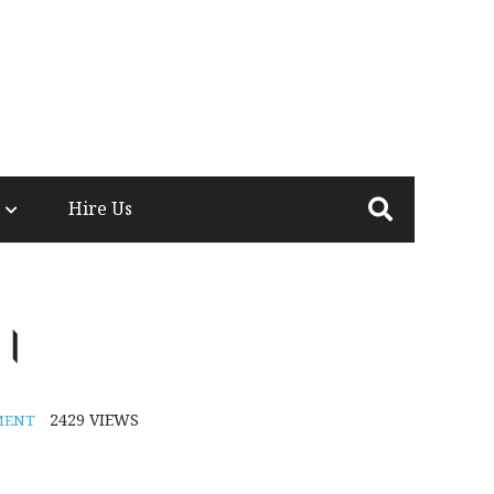
Hire Us
ন।
2429
VIEWS
MENT