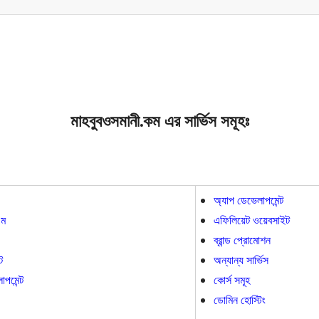
মাহবুবওসমানী.কম এর সার্ভিস সমূহঃ
অ্যাপ ডেভেলাপমেন্ট
ম
এফিলিয়েট ওয়েবসাইট
ব্রান্ড প্রোমোশন
ট
অন্যান্য সার্ভিস
পমেন্ট
কোর্স সমূহ
ডোমিন হোস্টিং