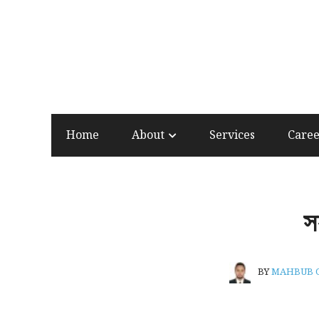
Home
About
Services
Care
স
BY
MAHBUB 