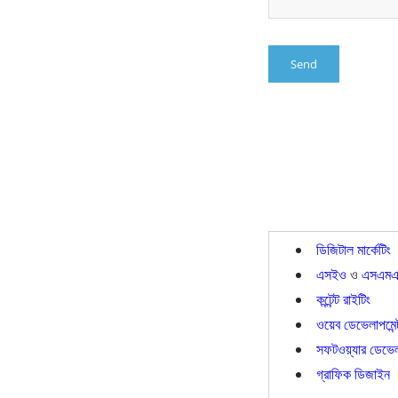
ডিজিটাল মার্কেটিং
এসইও
ও
এসএমএ
কন্টেন্ট রাইটিং
ওয়েব ডেভেলাপমেন্
সফটওয়্যার ডেভেলা
গ্রাফিক ডিজাইন