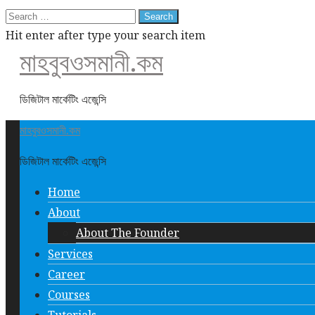
Search
for:
Hit enter after type your search item
মাহবুবওসমানী.কম
ডিজিটাল মার্কেটিং এজেন্সি
মাহবুবওসমানী.কম
ডিজিটাল মার্কেটিং এজেন্সি
Home
About
About The Founder
Services
Career
Courses