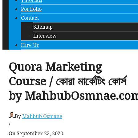
Tutorials
Portfolio
Contact
Sitemap
Interview
Hire Us
Quora Marketing
Course / কোরা মার্কেটিং কোর্স
by MahbubOsmnae.co
By
Mahbub Osmane
/
On September 23, 2020