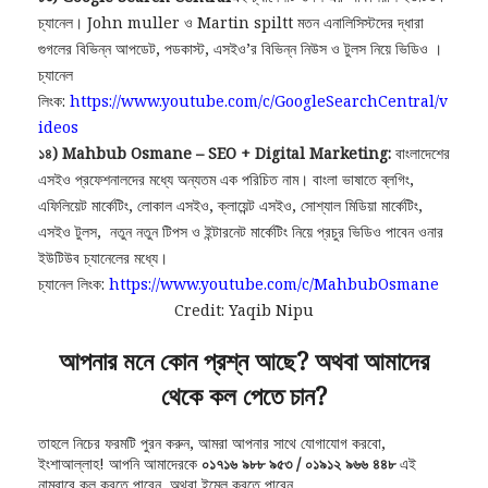
চ্যানেল। John muller ও Martin spiltt মতন এনালিসিস্টদের দ্ধারা
গুগলের বিভিন্ন আপডেট, পডকাস্ট, এসইও’র বিভিন্ন নিউস ও টুলস নিয়ে ভিডিও ।
চ্যানেল
লিংক:
https://www.youtube.com/c/GoogleSearchCentral/v
ideos
১৪) Mahbub Osmane – SEO + Digital Marketing:
বাংলাদেশের
এসইও প্রফেশনালদের মধ্যে অন্যতম এক পরিচিত নাম। বাংলা ভাষাতে ব্লগিং,
এফিলিয়েট মার্কেটিং, লোকাল এসইও, ক্লায়েন্ট এসইও, সোশ্যাল মিডিয়া মার্কেটিং,
এসইও টুলস, নতুন নতুন টিপস ও ইন্টারনেট মার্কেটিং নিয়ে প্রচুর ভিডিও পাবেন ওনার
ইউটিউব চ্যানেলের মধ্যে।
চ্যানেল লিংক:
https://www.youtube.com/c/MahbubOsmane
Credit: Yaqib Nipu
আপনার মনে কোন প্রশ্ন আছে? অথবা আমাদের
থেকে কল পেতে চান?
তাহলে নিচের ফরমটি পুরন করুন, আমরা আপনার সাথে যোগাযোগ করবো,
ইংশাআল্লাহ! আপনি আমাদেরকে
০১৭১৬ ৯৮৮ ৯৫৩ / ০১৯১২ ৯৬৬ ৪৪৮
এই
নাম্বারে কল করতে পারেন, অথবা ইমেল করতে পারেন