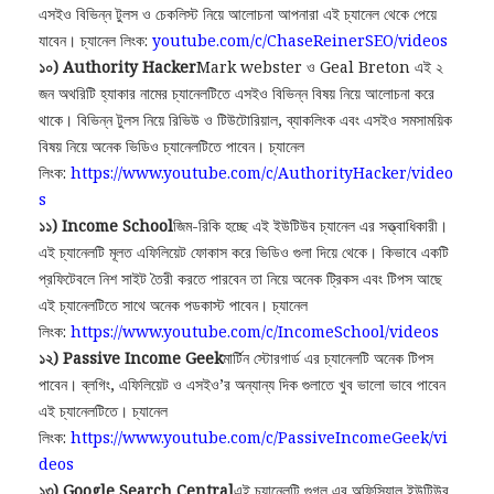
এসইও বিভিন্ন টুলস ও চেকলিস্ট নিয়ে আলোচনা আপনারা এই চ্যানেল থেকে পেয়ে
যাবেন। চ্যানেল লিংক:
youtube.com/c/ChaseReinerSEO/videos
১০) Authority Hacker
Mark webster ও Geal Breton এই ২
জন অথরিটি হ্যাকার নামের চ্যানেলটিতে এসইও বিভিন্ন বিষয় নিয়ে আলোচনা করে
থাকে। বিভিন্ন টুলস নিয়ে রিভিউ ও টিউটোরিয়াল, ব্যাকলিংক এবং এসইও সমসাময়িক
বিষয় নিয়ে অনেক ভিডিও চ্যানেলটিতে পাবেন। চ্যানেল
লিংক:
https://www.youtube.com/c/AuthorityHacker/video
s
১১) Income School
জিম-রিকি হচ্ছে এই ইউটিউব চ্যানেল এর সত্ত্বাধিকারী।
এই চ্যানেলটি মূলত এফিলিয়েট ফোকাস করে ভিডিও গুলা দিয়ে থেকে। কিভাবে একটি
প্রফিটেবলে নিশ সাইট তৈরী করতে পারবেন তা নিয়ে অনেক ট্রিকস এবং টিপস আছে
এই চ্যানেলটিতে সাথে অনেক পডকাস্ট পাবেন। চ্যানেল
লিংক:
https://www.youtube.com/c/IncomeSchool/videos
১২) Passive Income Geek
মার্টিন স্টোরগার্ড এর চ্যানেলটি অনেক টিপস
পাবেন। ব্লগিং, এফিলিয়েট ও এসইও’র অন্যান্য দিক গুলাতে খুব ভালো ভাবে পাবেন
এই চ্যানেলটিতে। চ্যানেল
লিংক:
https://www.youtube.com/c/PassiveIncomeGeek/vi
deos
১৩) Google Search Central
এই চ্যানেলটি গুগল এর অফিসিয়াল ইউটিউব