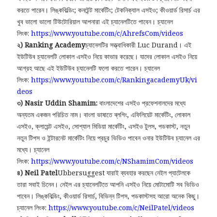
করতে পারেন। লিঙ্কবিল্ডিং; কনটেন্ট মার্কেটিং; টেকনিক্যাল এসইও; কীওয়ার্ড রিসার্চ এর
খুব ভালো ভালো টিউটোরিয়াল আপনারা এই চ্যানেলটিতে পাবেন। চ্যানেল
লিংক:
https://www.youtube.com/c/AhrefsCom/videos
২) Ranking Academy
চ্যানেলটির সত্ত্বাধিকারী Luc Durand। এই
ইউটিউব চ্যানেলটি লোকাল এসইও নিয়ে কাভার করেছে। যাদের লোকাল এসইও নিয়ে
আগ্রহ আছে এই ইউটিউব চ্যানেলটি ফলো করতে পারেন। চ্যানেল
লিংক:
https://www.youtube.com/c/RankingacademyUk/vi
deos
৩) Nasir Uddin Shamim:
বাংলাদেশের এসইও প্রফেশনালদের মধ্যে
অন্যতম একজন পরিচিত নাম। বাংলা ভাষাতে ব্লগিং, এফিলিয়েট মার্কেটিং, লোকাল
এসইও, ক্লায়েন্ট এসইও, সোশ্যাল মিডিয়া মার্কেটিং, এসইও টুলস, পডকাস্ট, নতুন
নতুন টিপস ও ইন্টারনেট মার্কেটিং নিয়ে প্রচুর ভিডিও পাবেন ওনার ইউটিউব চ্যানেল এর
মধ্যে। চ্যানেল
লিংক:
https://www.youtube.com/c/NShamimCom/videos
৪) Neil Patel
Ubbersuggest যারাই ব্যবহার করছেন নেইল প্যাটেলকে
তারা সবাই চিনেন। নেইল এর চ্যানেলটিতে আপনি এসইও নিয়ে মোটামোটি সব ভিডিও
পাবেন। লিঙ্কবিল্ডিং, কীওয়ার্ড রিসার্চ, বিভিন্ন টিপস, পডকাস্টসহ আরো অনেক কিছু।
চ্যানেল লিংক:
https://www.youtube.com/c/NeilPatel/videos