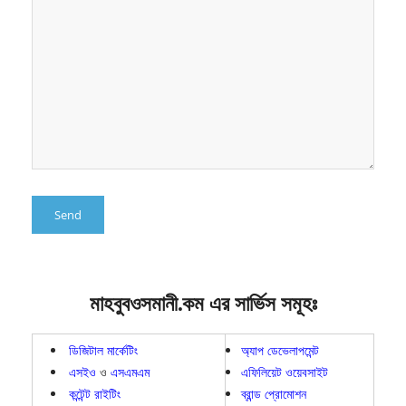
মাহবুবওসমানী.কম এর সার্ভিস সমূহঃ
ডিজিটাল মার্কেটিং
অ্যাপ ডেভেলাপমেন্ট
এসইও
ও
এসএমএম
এফিলিয়েট ওয়েবসাইট
কন্টেন্ট রাইটিং
ব্রান্ড প্রোমোশন