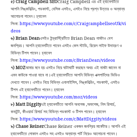
৫) Craig Campbell SEO
Craig Campbell এর এই চ্যানেলটিতে
আপনি লিঙ্কবিল্ডিং, পডকাস্ট, বেসিক এসইও, এসইও নিয়ে প্রশ্ন উত্তর ও অন্যান্য
আলোচনা পাবেন। চ্যানেল
লিংক:
https://www.youtube.com/c/CraigcampbellseoUk/vi
deos
৬) Brian Dean
এসইও ইন্ড্রাস্ট্রিটিতে Brian Dean নামটাও বেশ
জনপ্রিয়। আপনি চ্যানেলটিতে পাবেন এসইও কেস স্টাডি, রিয়েল লাইফ উদাহরণ ও
বিভিন্ন টিপস পাবেন। চ্যানেল
লিংক:
https://www.youtube.com/c/BrianDean/videos
৭) MOZ
আমার মনে হয় এসইও নিয়ে ঘাটাঘাটি করছেন অথচ এই নামটা জানেন না
এমন কাউকে পাওয়া যাবে না।এই চ্যানেলটিতে আপনি বিভিন্ন এক্সপার্টদের ভিডিও
দেখতে পাবেন। এসইও নিয়ে বিভিন্ন এনালাইসিস, লিঙ্কবিল্ডিং, পডকাস্ট, এসইও
টিপস এই চ্যানেলটিতে পাবেন। চ্যানেল
লিংক:
https://www.youtube.com/moz/videos
৮) Matt Diggity
এই চ্যানেলটিতে আপনি অনপেজ ,অফপেজ, নিস রিসার্চ,
কনটেন্ট, কীওয়ার্ড রিসার্চ সহ বিভিন্ন পডকাস্ট ও টিপস পাবেন। চ্যানেল
লিংক:
https://www.youtube.com/c/MattDiggity/videos
৯) Chase Reiner
Chase Reiner একজন জনপ্রিয় মার্কেটার। আপনি এই
চ্যানেলটিতে লোকাল এসইও সহ এসইও অন্যান্য পার্ট নিয়েও আলোচনা পাবেন।