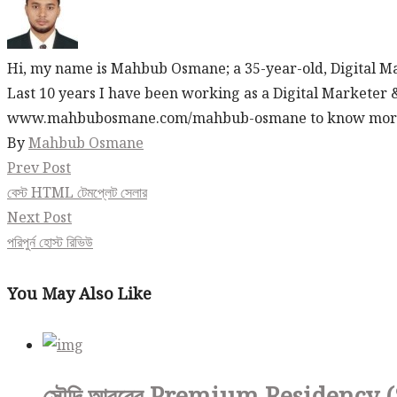
Hi, my name is Mahbub Osmane; a 35-year-old, Digital M
Last 10 years I have been working as a Digital Marketer 
www.mahbubosmane.com/mahbub-osmane to know mor
By
Mahbub Osmane
Post
Prev Post
বেস্ট HTML টেমপ্লেট সেলার
navigation
Next Post
পরিপুর্ন হোস্ট রিভিউ
You May Also Like
সৌদি আরবের Premium Residency (Spons