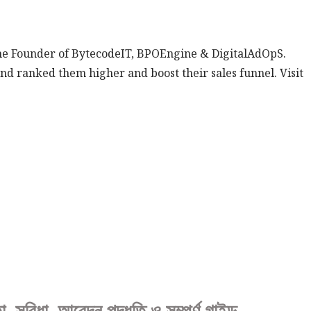
the Founder of BytecodeIT, BPOEngine & DigitalAdOpS.
nd ranked them higher and boost their sales funnel. Visit
া, আবেদন পদ্ধতি ও সম্পূর্ণ গাইড