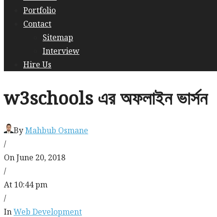
Portfolio
Contact
Sitemap
Interview
Hire Us
w3schools এর অফলাইন ভার্সন
By
Mahbub Osmane
/
On June 20, 2018
/
At 10:44 pm
/
In
Web Development