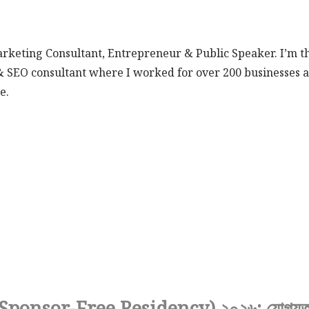
arketing Consultant, Entrepreneur & Public Speaker. I’m 
& SEO consultant where I worked for over 200 businesses a
e.
or-Free Residency) ২০২৬: যোগ্যতা, সুবিধ