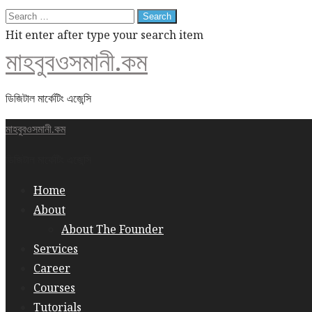
Search
for:
Hit enter after type your search item
মাহবুবওসমানী.কম
ডিজিটাল মার্কেটিং এজেন্সি
মাহবুবওসমানী.কম
ডিজিটাল মার্কেটিং এজেন্সি
Home
About
About The Founder
Services
Career
Courses
Tutorials