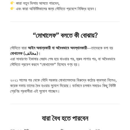
কারা নতুন ভিসায় আসতে পারবেন,
এবং কারা অনির্দিষ্টকালের জন্য সৌদিতে প্রবেশে নিষিদ্ধ হবেন।
“মোখালেফ” বলতে কী বোঝায়?
সৌদিতে যারা
আইন অমান্যকারী বা অবৈধভাবে অবস্থানকারী
—তাদেরকে বলা হয়
মোখালেফ (مخالف)
।
এরা সাধারণত ইকামার মেয়াদ শেষ হয়ে যাওয়ার পর, হুরুব লাগার পর, বা অবৈধভাবে
সৌদিতে প্রবেশ করলে “মোখালেফ” হিসেবে গণ্য হয়।
২০২১ সালের পর থেকে সৌদি সরকার মোখালেফদের বিরুদ্ধে কঠোর ব্যবস্থা নিলেও,
কয়েক দফায় তাদের বৈধ হওয়ার সুযোগ দিয়েছে। বর্তমানে চলমান সময়েও কিছু নির্দিষ্ট
শ্রেণির প্রবাসীরা এই সুযোগ পাচ্ছেন।
যারা বৈধ হতে পারবেন