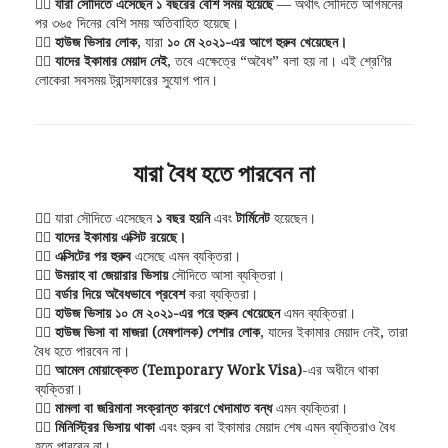
১️⃣
যারা সৌদিতে এসেছেন ১ বছরের বেশি সময় হয়েছে
— অর্থাৎ সৌদিতে আগমনের
পর ৩৬৫ দিনের বেশি সময় অতিবাহিত হয়েছে।
২️⃣
হাউজ ভিসার লোক
, যারা
১০ মে ২০২১-এর আগে হুরুব খেয়েছেন।
৩️⃣
যাদের ইকামার মেয়াদ নেই
, তবে এক্ষেত্রে “অবৈধ” বলা হয় না। এই শ্রেণির
লোকেরা সবসময় ট্রান্সফারের সুযোগ পান।
যারা বৈধ হতে পারবেন না
১️⃣ যারা সৌদিতে এসেছেন
১ বছর হয়নি
এবং
টার্মিনেট
হয়েছেন।
২️⃣
যাদের ইকামায় এক্সিট রয়েছে।
৩️⃣
এক্সিটের পর হুরুব
এসেছে এমন ব্যক্তিরা।
৪️⃣
উমরাহ বা জেয়ারার ভিসায়
সৌদিতে আসা ব্যক্তিরা।
৫️⃣
বর্ডার দিয়ে অবৈধভাবে প্রবেশ
করা ব্যক্তিরা।
৬️⃣
হাউজ ভিসায় ১০ মে ২০২১-এর পরে হুরুব খেয়েছেন
এমন ব্যক্তিরা।
৭️⃣
হাউজ ভিসা বা মাজরা (মেষপালক) পেশার লোক
, যাদের ইকামার মেয়াদ নেই, তারা
বৈধ হতে পারবেন না।
৮️⃣
আমেল মোয়াক্কেত (Temporary Work Visa)
-এর অধীনে থাকা
ব্যক্তিরা।
৯️⃣
মামলা বা জরিমানা সংক্রান্ত কারণে খেদামাত বন্ধ
এমন ব্যক্তিরা।
০️⃣
মিনিস্ট্রির ভিসায় থাকা
এবং হুরুব বা ইকামার মেয়াদ শেষ এমন ব্যক্তিরাও বৈধ
হতে পারবেন না।