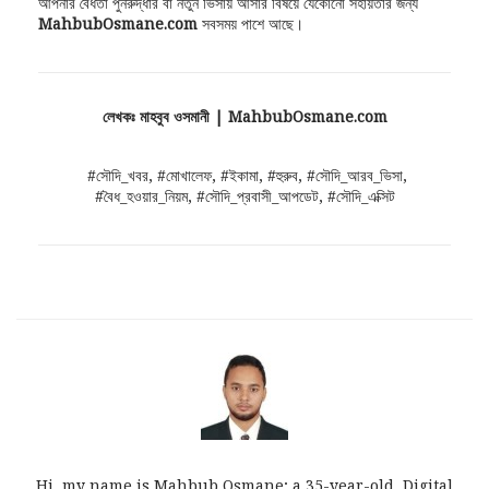
আপনার বৈধতা পুনরুদ্ধার বা নতুন ভিসায় আসার বিষয়ে যেকোনো সহায়তার জন্য
MahbubOsmane.com
সবসময় পাশে আছে।
লেখকঃ মাহবুব ওসমানী | MahbubOsmane.com
#সৌদি_খবর, #মোখালেফ, #ইকামা, #হুরুব, #সৌদি_আরব_ভিসা,
#বৈধ_হওয়ার_নিয়ম, #সৌদি_প্রবাসী_আপডেট, #সৌদি_এক্সিট
Hi, my name is Mahbub Osmane; a 35-year-old, Digital