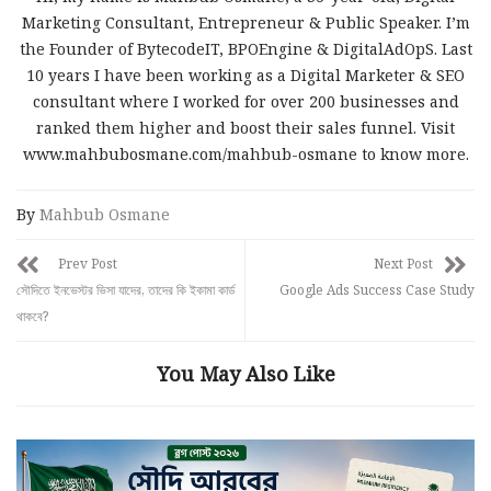
Marketing Consultant, Entrepreneur & Public Speaker. I’m
the Founder of BytecodeIT, BPOEngine & DigitalAdOpS. Last
10 years I have been working as a Digital Marketer & SEO
consultant where I worked for over 200 businesses and
ranked them higher and boost their sales funnel. Visit
www.mahbubosmane.com/mahbub-osmane to know more.
By
Mahbub Osmane
Prev Post
Next Post
সৌদিতে ইনভেস্টর ভিসা যাদের, তাদের কি ইকামা কার্ড
Google Ads Success Case Study
থাকবে?
You May Also Like