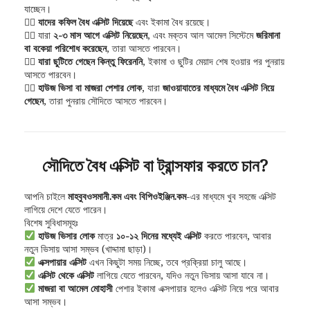
যাচ্ছেন।
২️⃣
যাদের কফিল বৈধ এক্সিট দিয়েছে
এবং ইকামা বৈধ রয়েছে।
৩️⃣ যারা
২-৩ মাস আগে এক্সিট নিয়েছেন
, এবং মক্তব আল আমেল সিস্টেমে
জরিমানা
বা বকেয়া পরিশোধ করেছেন
, তারা আসতে পারবেন।
৪️⃣
যারা ছুটিতে গেছেন কিন্তু ফিরেননি
, ইকামা ও ছুটির মেয়াদ শেষ হওয়ার পর পুনরায়
আসতে পারবেন।
৫️⃣
হাউজ ভিসা বা মাজরা পেশার লোক
, যারা
জাওয়াযাতের মাধ্যমে বৈধ এক্সিট নিয়ে
গেছেন
, তারা পুনরায় সৌদিতে আসতে পারবেন।
সৌদিতে বৈধ এক্সিট বা ট্রান্সফার করতে চান?
আপনি চাইলে
মাহবুবওসমানী.কম এবং বিপিওইঞ্জিন.কম
-এর মাধ্যমে খুব সহজে এক্সিট
লাগিয়ে দেশে যেতে পারেন।
বিশেষ সুবিধাসমূহঃ
হাউজ ভিসার লোক
মাত্র
১০-১২ দিনের মধ্যেই এক্সিট
করতে পারবেন, আবার
নতুন ভিসায় আসা সম্ভব (খাদ্দামা ছাড়া)।
এক্সপায়ার এক্সিট
এখন কিছুটা সময় নিচ্ছে, তবে প্রক্রিয়া চালু আছে।
এক্সিট থেকে এক্সিট
লাগিয়ে যেতে পারবেন, যদিও নতুন ভিসায় আসা যাবে না।
মাজরা বা আমেল মোহাসী
পেশার ইকামা এক্সপায়ার হলেও এক্সিট নিয়ে পরে আবার
আসা সম্ভব।