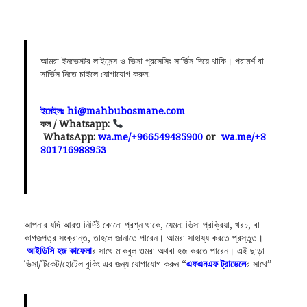
আমরা ইনভেস্টর লাইসেন্স ও ভিসা প্রসেসিং সার্ভিস দিয়ে থাকি। পরামর্শ বা
সার্ভিস নিতে চাইলে যোগাযোগ করুন:
ইমেইলঃ hi@mahbubosmane.com
কল / Whatsapp:
WhatsApp:
wa.me/+966549485900
or
wa.me/+8
801716988953
আপনার যদি আরও নির্দিষ্ট কোনো প্রশ্ন থাকে, যেমন: ভিসা প্রক্রিয়া, খরচ, বা
কাগজপত্র সংক্রান্ত, তাহলে জানাতে পারেন। আমরা সাহায্য করতে প্রস্তুত।
আইডিসি হজ কাফেলা
র সাথে মাকবুল ওমরা অথবা হজ করতে পারেন। এই ছাড়া
ভিসা/টিকেট/হোটেল বুকিং এর জন্য যোগাযোগ করুন “
এফএনএফ ট্রাভেলে
র সাথে”