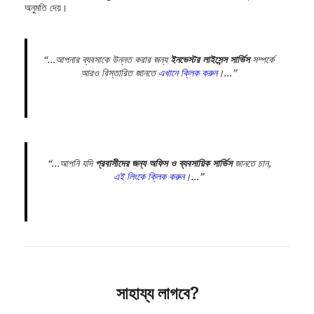
অনুমতি দেয়।
“…আপনার ব্যবসাকে উন্নত করার জন্য
ইনভেস্টর লাইসেন্স সার্ভিস
সম্পর্কে
আরও বিস্তারিত জানতে
এখানে ক্লিক করুন
।…”
“…আপনি যদি
প্রবাসীদের জন্য অফিস ও ব্যবসায়িক সার্ভিস
জানতে চান,
এই লিংকে ক্লিক করুন
।…”
সাহায্য লাগবে?