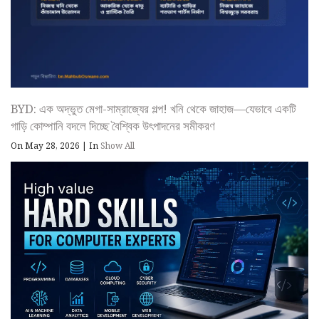
BYD: এক অদ্ভুত মেগা-সাম্রাজ্যের গল্প! খনি থেকে জাহাজ—যেভাবে একটি
গাড়ি কোম্পানি বদলে দিচ্ছে বৈশ্বিক উৎপাদনের সমীকরণ
On May 28, 2026
|
In
Show All