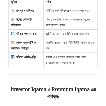
সুবিধা
বর্ণনা
বাসস্থান অধিকার
সৌদিতে আইনসিদ্ধভাবে বসবাস করা যায়
নিজের কোম্পানি
নিজ কোম্পানির মালিক ও ম্যানেজার হিসেবে
পরিচালনা
কাজ করতে পারেন
পরিবার স্পনসর করা
স্ত্রী/সন্তানদের ফ্যামিলি ইকামা আনা যায়
ব্যাংক অ্যাকাউন্ট ও
স্থানীয় ব্যাংক, গাড়ি, ইউটিলিটি সার্ভিস নেওয়া
ড্রাইভিং লাইসেন্স
যায়
মাল্টিপল এক্সিট/এন্ট্রি
ইকামা বৈধ থাকলে যেকোনো সময় সৌদি
ছাড়তে/প্রবেশ করতে পারেন
Investor Iqama ও Premium Iqama এর
পার্থক্যঃ