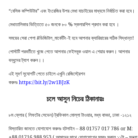
“বেসিক কম্পিউটার” এবং ইংরেজির উপর মেধা যাচাইয়ের মাধ্যমে নির্বাচিত করা হবে।
মেধাতালিকার ভিত্তিতে ৫০ জনকে ৮০ % স্কলারশিপ প্রদান করা হবে ।
সময়ের সেরা পেশা #ডিজিটাল_মার্কেটিং-ই হবে আপনার ক্যারিয়ারের সঠিক সিদ্ধান্ত!
পোস্টটি পরবর্তীতে খুজে পেতে আপনার ফেইসবুক ওয়াল এ শেয়ার করুন। আপনার
বন্ধুদের ট্যাগ করুন।।
এই সূবর্ণ সুযোগটি পেতে চাইলে এখুনি রেজিস্ট্রেশন
করুনঃ
https://bit.ly/2w1BJzK
চলে আসুন নিচের ঠিকানায়ঃ
৮ম ফ্লোর ( লিফটের সেভেন) ট্রফিকাল মোল্লা টাওয়ার, মধ্য বাড্ডা, ঢাকা -১২১২
বিস্তারিত জানতে যোগাযোগ করুনঃ হটলাইন – 88 01757 017 786 or M:
+88 01716 988 953 ( আমাদের সাথে যোগাযোগের সময়ঃ সকাল ১১টা – সন্ধ্যা