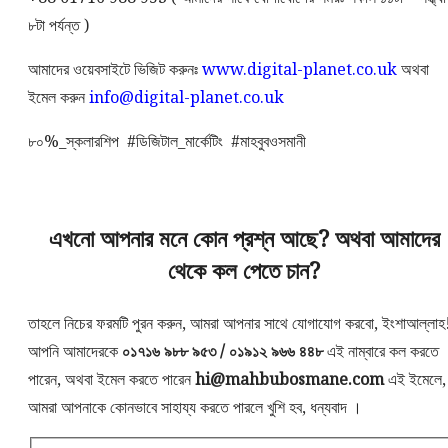
৮টা পর্যন্ত )
আমাদের ওয়েবসাইটে ভিজিট করুনঃ
www.digital-planet.co.uk
অথবা
ইমেল করুন
info@digital-planet.co.uk
৮০%_স্কলারশিপ #ডিজিটাল_মার্কেটিং #মাহবুবওসমানী
এখনো আপনার মনে কোন প্রশ্ন আছে? অথবা আমাদের
থেকে কল পেতে চান?
তাহলে নিচের ফরমটি পুরন করুন, আমরা আপনার সাথে যোগাযোগ করবো, ইংশাআল্লাহ
আপনি আমাদেরকে
০১৭১৬ ৯৮৮ ৯৫৩ / ০১৯১২ ৯৬৬ ৪৪৮
এই নাম্বারে কল করতে
পারেন, অথবা ইমেল করতে পারেন
hi@mahbubosmane.com
এই ইমেলে,
আমরা আপনাকে কোনভাবে সাহায্য করতে পারলে খুশি হব, ধন্যবাদ ।