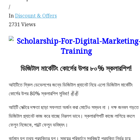
/
In
Discount & Offers
2731
Views
ডিজিটাল মার্কেটিং কোর্সের উপর ৮০% স্কলারশিপ!
আইটিতে স্কিল ডেভেলপের জন্যে ডিজিটাল প্ল্যানেট নিয়ে এলো ডিজিটাল মার্কেটিং
কোর্সের উপর 80% স্কলারশিপ সুবিধা! ✌️✌️
আইটি সেক্টরে দক্ষতা ছাড়া সফলতা অর্জন করা মোটেও সম্ভব না । দক্ষ জনবল গড়তে
ডিজিটাল প্ল্যানেট কাজ করে যাচ্ছে নিরলশ ভাবে। স্কলারশিপটি কাজে লাগিয়ে বদলে
ফেলুন নিজেকে, পাল্টে ফেলুন ভবিষ্যৎ।
বর্তমান যুগ তথ্য প্রযুক্তির যুগ। সময়ের পরিবর্তনে সবকিছুই প্রযুক্তি নির্ভর হয়ে