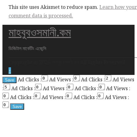
This site uses Akismet to reduce spam.
Learn how your
comment data is processed.
মাহবুবওসমানী.কম
This
div
height
ডিজিটাল মার্কেটিং এজেন্সি
required
Copyright at 2026. মাহবুবওসমানী.কম All Rights Reserved
for
↑
enabling
Ad Clicks :
Ad Views :
Ad Clicks :
Ad Views
the
:
Ad Clicks :
Ad Views :
Ad Clicks :
Ad Views :
sticky
sidebar
Ad Clicks :
Ad Views :
Ad Clicks :
Ad Views :