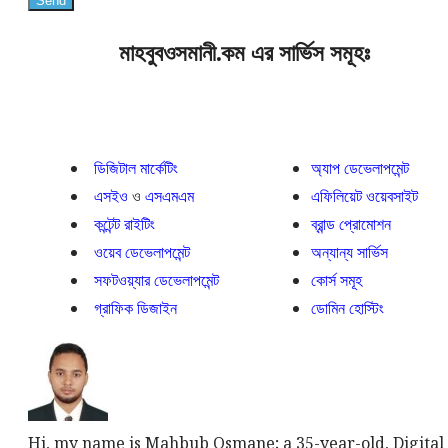
মাহবুবওসমানী.কম এর সার্ভিস সমূহঃ
ডিজিটাল মার্কেটিং
অ্যাপ ডেভেলাপমেন্ট
এসইও
ও
এসএমএম
এফিলিয়েট ওয়েবসাইট
কন্টেন্ট রাইটিং
ব্রান্ড প্রোমোশন
ওয়েব ডেভেলাপমেন্ট
অন্যান্য সার্ভিস
সফটওয়্যার ডেভেলাপমেন্ট
কোর্স সমূহ
গ্রাফিক ডিজাইন
ডোমিন হোস্টিং
Hi, my name is Mahbub Osmane; a 35-year-old, Digital