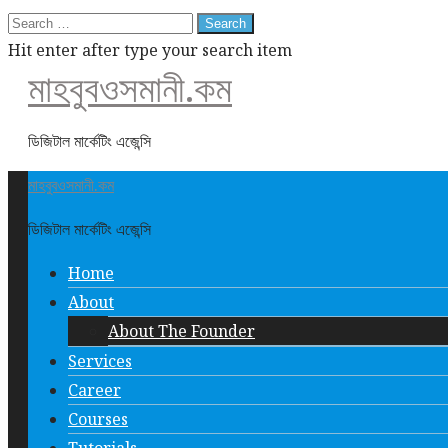
Search
for:
Hit enter after type your search item
মাহবুবওসমানী.কম
ডিজিটাল মার্কেটিং এজেন্সি
মাহবুবওসমানী.কম
ডিজিটাল মার্কেটিং এজেন্সি
Home
About
About The Founder
Services
Career
Courses