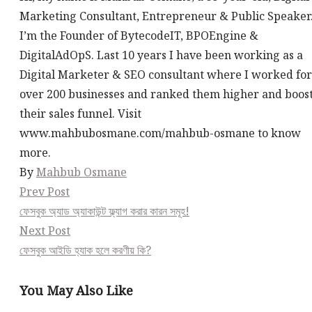
Marketing Consultant, Entrepreneur & Public Speaker
I’m the Founder of BytecodeIT, BPOEngine &
DigitalAdOpS. Last 10 years I have been working as a
Digital Marketer & SEO consultant where I worked for
over 200 businesses and ranked them higher and boos
their sales funnel. Visit
www.mahbubosmane.com/mahbub-osmane to know
more.
By
Mahbub Osmane
Post
Prev Post
ফেসবুক অ্যাড অ্যাকাউন্ট ফ্ল্যাগ করার কারন সমূহ!
navigation
Next Post
ফেসবুক আইডি হ্যাক হলে করণীয় কি?
You May Also Like