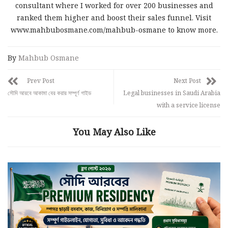
consultant where I worked for over 200 businesses and
ranked them higher and boost their sales funnel. Visit
www.mahbubosmane.com/mahbub-osmane to know more.
By
Mahbub Osmane
Prev Post
Next Post
সৌদি আরবে আকামা বের করার সম্পূর্ণ গাইড
Legal businesses in Saudi Arabia
with a service license
You May Also Like