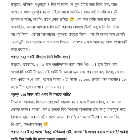
উত্তরঃ পসিবল! শুধুমাত্র ৪ দিন আমাদের কে ফুল টাইম সময় দিতে হবে, আর
আমাদের সাথে ঘুরাঘুরি করতে চাইলে আরো একদিন। মানে এই সময়টা হবে বুট
ক্যাম্পের মতো, লারনিং উইথ মোজ মাস্তি
সো আর বাকি সময় কাজ হবে
অনলাইনে, আমরা আপনাকে সিক্রেট গ্রুপের মাধ্যমে টেক্সট অ্যান্ড ভিডিও দিয়ে
সাপোর্ট দিবো, এছাড়া আপনাদের প্রশ্নের উত্তর দিবো। আপনি বাসায় বসে ডেইলি
২-৩ ঘন্টা করে প্রথমে ৩ মাস কাজ শিখবেন, তারপর ৬ মাস আমাদের সাথে প্রোজেক্টে
কাজ করবেন।
প্রশ্ন ০২ঃ সবাই কীভাবে বিনিফিটেড হবে।
উত্তরঃ দুইভাবে, ১। ৯ মাস প্রাক্টিক্যাল ভাবে কাজ শিখে ২। তার টীমে যেই
অথোরিটি সাইট টা হবে, ওই সাইট টা আমরা ১/২ বসর পর সেল করে দিবো, সে তো
তার একটা অংশ পাবে, ধরলাম আমরা ১ টা সাইট ২০,০০০ ডলারে সেল করলাম। ১০
জনের টীম হলে সে পাবে ১০০০ ডলার।
প্রশ্ন ০৩ঃ টাকা নাই এখন কি করতে পারি?
উত্তরঃ আপনার জিলাতে প্রোজেক্ট সাক্সেস করার জন্য উদ্যোগ নিন, ২০ জন কে
মেনেজ করুন। আমরা যেই ৪ জনকে ফ্রি শিখাবো আপনাকে তার মধ্যে ইনক্লুড করে
নিবো এ ছাড়া একদম গরীব দেখে আরো (প্রতি ২০ জনের টীমে) ৪ জন কে ফ্রি
শিখাবো, ইনশাআল্লাহ্‌
প্রশ্ন ০৪ঃ ইচ্ছা আছে কিন্তু অভিজ্ঞতা নাই, আমরা কি জয়েন করতে পারবো?/ অথবা
আমি নিউ আমি কি জয়েন করতে পারবো?