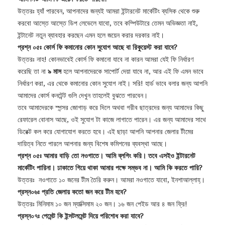
উত্তরঃ হ্যাঁ পারবেন, আপনাদের জন্যই আমরা ইন্টারনেট মার্কেটিং ব্যসিক থেকে শুরু
করবো আস্তে আস্তে ডিপ লেভেলে যাবো, তবে কম্পিউটারে তেমন অভিজ্ঞতা নাই,
ইন্টানেট নতুন ব্যাবহার করছেন এমন হলে জয়েন করার দরকার নাই।
প্রশ্ন ০৫ঃ কোর্স ফি কমানোর কোন সুযোগ আছে বা রিকুয়েস্ট করা যাবে?
উত্তরঃ নাহ! কোনভাবেই কোর্স ফি কমানো যাবে না কারন আমরা যেই ফি নির্ধারণ
করেছি তা না
৯ মাস
হলে আপনাদেরকে সাপোর্ট দেয়া যাবে না, আর এই ফি এমন ভাবে
নির্ধারণ করা, এর থেকে কমানোর কোন সুযোগ নাই। সরি! হার্ড ভাবে বলার জন্য আপনি
আমাদের কোর্স কনটেন্ট গুলি দেখুন তাহলেই বুঝতে পারবেন।
তবে আমাদেরকে স্পন্সর জোগাড় করে দিলে অথবা গরীব ছাত্রদের জন্য আমাদের কিছু
রেফারেল বোনাস আছে, ওই সুযোগ টা কাজে লাগাতে পারেন। এর জন্য আমাদের সাথে
ডিরেক্ট কল করে যোগাযোগ করতে হবে। এই ছাড়া আপনি আপনার জেলার টীমের
দায়িত্ব নিতে পারলে আপনার জন্য বিশেষ কমিশনের ব্যবস্থা আছে।
প্রশ্ন ০৫ঃ আমার বাড়ি তো নওগাতে। আমি ব্লগিং করি। তবে এসইও ইন্টারনেট
মার্কেটিং পারিনা। ঢাকাতে গিয়ে থাকা আমার পক্ষে সম্ভব না। আমি কি করতে পারি?
উত্তরঃ নওগাতে ১০ জনের টীম তৈরি করুন। আমরা নওগাতে যাবো, ইনশাআল্লাহ্‌।
প্রস্ন০৬ঃ প্রতি জেলায় কতো জন করে টীম হবে?
উত্তরঃ মিনিমাম ১০ জন ম্যাক্সিমাম ২০ জন। ১৬ জন পেইড আর ৪ জন ফ্রি!
প্রস্ন০৭ঃ পেমেন্ট কি ইন্সটলমেন্ট দিয়ে পরিশোধ করা যাবে?