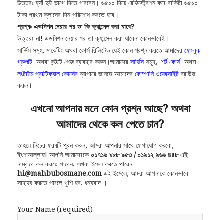
উত্তরঃ হ্যাঁ দুই ভাগে দিতে পারবেন। ৬৫০০ দিয়ে রেজিস্ট্রেশন করে বাকিটা ৬৫০০
টাকা প্রথম ক্লাসের দিন পরিশোধ করতে হবে।
প্রশ্নঃ এডমিশন নেয়ার পর তা কি ক্যান্সেল করা যাবে?
উত্তরঃ না! এডমিশন নেয়ার পর তা ক্যান্সেল করা যাবেনা কোনভাবেই।
সার্ভিস সমূহ, মার্কেটিং অথবা কোর্স রিলিটেড যেই কোন প্রশ্ন করতে আমাদের
ফেসবুক
গ্রুপটি
অথবা কন্টাক্ট পেজ ব্যাবহার করুন।আমাদের
সার্ভিস
সমূহ,
শর্ট কোর্স
অথবা
লংটাইম প্রাক্টিক্যাল কোর্সের
ব্যাপারে জানতে আমাদের
কোম্পানি ওয়েবসাইট
ব্রাউজ
করুন।
এখনো আপনার মনে কোন প্রশ্ন আছে? অথবা
আমাদের থেকে কল পেতে চান?
তাহলে নিচের ফরমটি পুরন করুন, আমরা আপনার সাথে যোগাযোগ করবো,
ইংশাআল্লাহ! আপনি আমাদেরকে
০১৭১৬ ৯৮৮ ৯৫৩ / ০১৯১২ ৯৬৬ ৪৪৮
এই
নাম্বারে কল করতে পারেন, অথবা ইমেল করতে পারেন
hi@mahbubosmane.com
এই ইমেলে, আমরা আপনাকে কোনভাবে
সাহায্য করতে পারলে খুশি হব, ধন্যবাদ ।
Your Name (required)