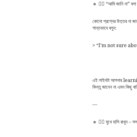
🔹 ৪️⃣ “আমি জানি না” বলা দ
কোনো প্রশ্নের উত্তর না জ
শান্তভাবে বলুন:
> “I’m not sure abo
এই লাইনটা আপনার learn
কিন্তু জানেন না এমন কিছু 
—
🔹 ৫️⃣ মুখে হাসি রাখুন – সস্