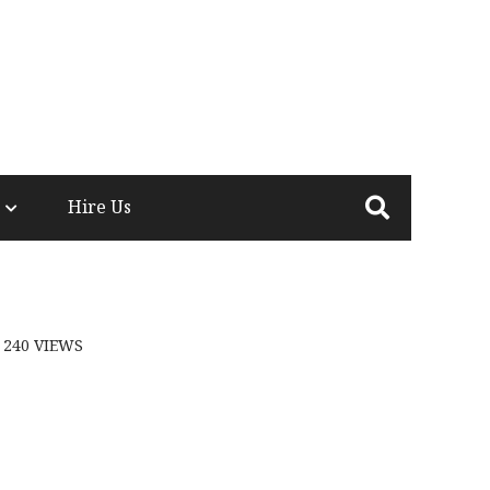
Hire Us
240
VIEWS