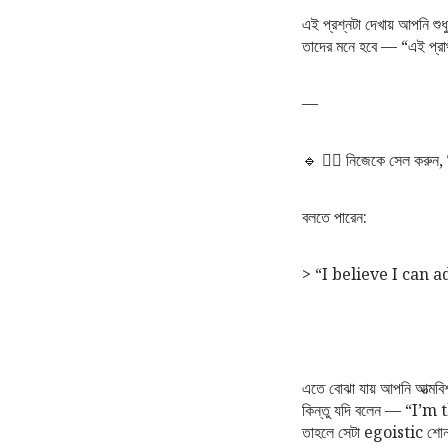
এই প্রশ্নটা দেখায় আপনি 
তাদের মনে হবে — “এই প্রার
—
🔹 ৭️⃣ নিজেকে সেল করুন, ক
বলতে পারেন:
> “I believe I can 
এতে বোঝা যায় আপনি আত্মবিশ
কিন্তু যদি বলেন — “I’
তাহলে সেটা egoistic শোন