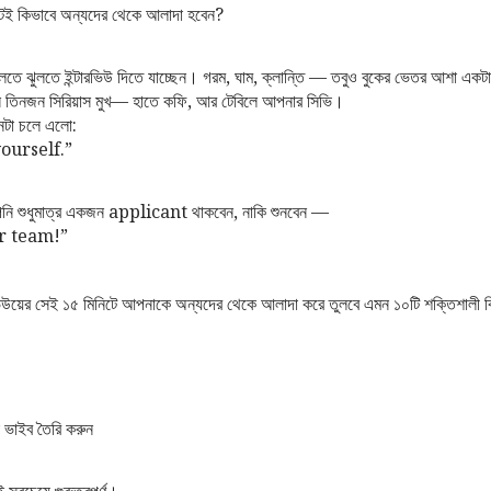
নিটেই কিভাবে অন্যদের থেকে আলাদা হবেন?
ুলতে ঝুলতে ইন্টারভিউ দিতে যাচ্ছেন। গরম, ঘাম, ক্লান্তি — তবুও বুকের ভেতর আশা একট
মনে তিনজন সিরিয়াস মুখ— হাতে কফি, আর টেবিলে আপনার সিভি।
নটা চলে এলো:
yourself.”
 আপনি শুধুমাত্র একজন applicant থাকবেন, নাকি শুনবেন —
r team!”
রভিউয়ের সেই ১৫ মিনিটে আপনাকে অন্যদের থেকে আলাদা করে তুলবে এমন ১০টি শক্তিশালী 
 ভাইব তৈরি করুন
াই সবচেয়ে গুরুত্বপূর্ণ।