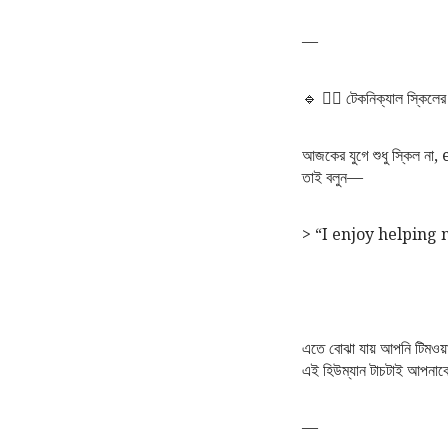
—
🔹 ৮️⃣ টেকনিক্যাল স্কিল
আজকের যুগে শুধু স্কিল না
তাই বলুন—
> “I enjoy helping
এতে বোঝা যায় আপনি টিমওয়ার
এই হিউম্যান টাচটাই আপনাক
—