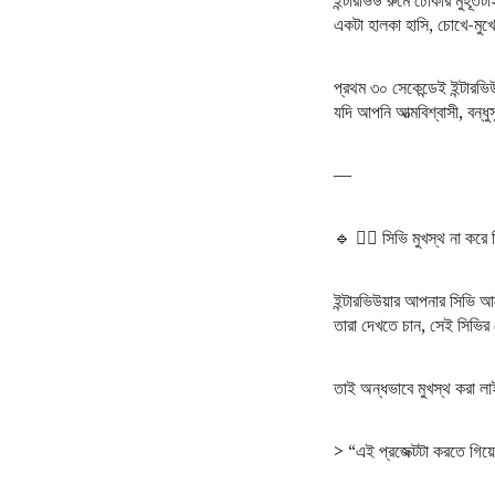
একটা হালকা হাসি, চোখে-মুখে 
প্রথম ৩০ সেকেন্ডেই ইন্টারভি
যদি আপনি আত্মবিশ্বাসী, বন্
—
🔹 ২️⃣ সিভি মুখস্থ না করে
ইন্টারভিউয়ার আপনার সিভি
তারা দেখতে চান, সেই সিভির
তাই অন্ধভাবে মুখস্থ করা ল
> “এই প্রজেক্টটা করতে গিয়ে 