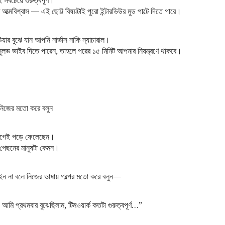
আত্মবিশ্বাস — এই ছোট্ট বিষয়টাই পুরো ইন্টারভিউর মুড পাল্টে দিতে পারে।
উয়ার বুঝে যান আপনি নার্ভাস নাকি ন্যাচারাল।
ধুসুলভ ভাইব দিতে পারেন, তাহলে পরের ১৫ মিনিট আপনার নিয়ন্ত্রণে থাকবে।
 নিজের মতো করে বলুন
 আগেই পড়ে ফেলেছেন।
 পেছনের মানুষটা কেমন।
াইন না বলে নিজের ভাষায় গল্পের মতো করে বলুন—
আমি প্রথমবার বুঝেছিলাম, টিমওয়ার্ক কতটা গুরুত্বপূর্ণ…”