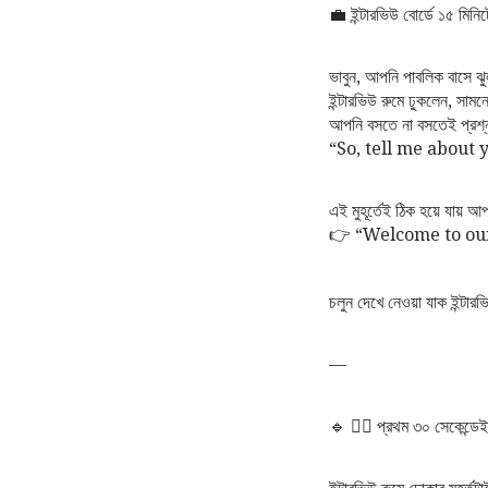
💼 ইন্টারভিউ বোর্ডে ১৫ মি
ভাবুন, আপনি পাবলিক বাসে ঝ
ইন্টারভিউ রুমে ঢুকলেন, সা
আপনি বসতে না বসতেই প্রশ্
“So, tell me about 
এই মুহূর্তেই ঠিক হয়ে যায়
👉 “Welcome to ou
চলুন দেখে নেওয়া যাক ইন্টা
—
🔹 ১️⃣ প্রথম ৩০ সেকেন্ডেই
ইন্টারভিউ রুমে ঢোকার মুহূর্তট