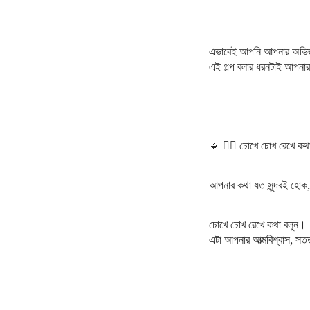
এভাবেই আপনি আপনার অভিজ্ঞ
এই গল্প বলার ধরনটাই আপন
—
🔹 ৩️⃣ চোখে চোখ রেখে 
আপনার কথা যত সুন্দরই হোক,
চোখে চোখ রেখে কথা বলুন।
এটা আপনার আত্মবিশ্বাস, সতত
—