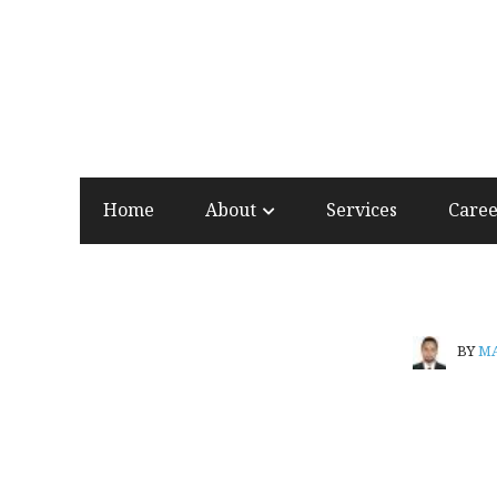
Home
About
Services
Care
BY
M