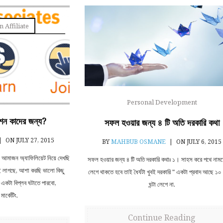
 Affiliate
Personal Development
েশন কাদের জন্য?
সফল হওয়ার জন্য ৪ টি অতি দরকারি কথা
|
ON JULY 27, 2015
BY
MAHBUB OSMANE
|
ON JULY 6, 2015
জন অ্যাফিলিয়েট নিয়ে দেখছি
সফল হওয়ার জন্য ৪ টি অতি দরকারি কথাঃ ১। সাহস করে পথে নামত
ই লাগছে, আশা করছি ভালো কিছু
লেগে থাকতে হবে তাই ধৈর্যটা খুবই দরকারি " একটা প্রবাদ আছে ১০
 একটা বিপ্লব ঘটাতে পারবো,
ঘন্টা লেগে না.
ার্কেটিং.
Continue Reading