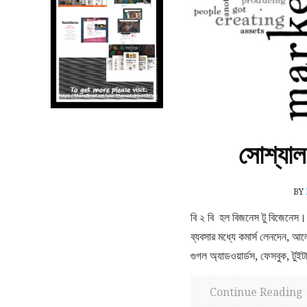
সোশ্যাল
BY
বি ২ বি হল বিজনেস টু বিজেনেস।
ব্যবসার মধ্যে কমার্স লেনদেন,
গুগল অ্যাডওয়ার্ডস, ফেসবুক, টুইটা
Continue Reading