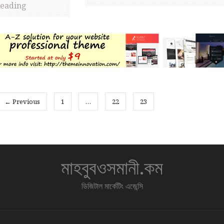
Reading
← Previous
1
…
22
23
মাহবুবওসমানী.কম
ডিজিটাল মার্কেটিং এজেন্সি