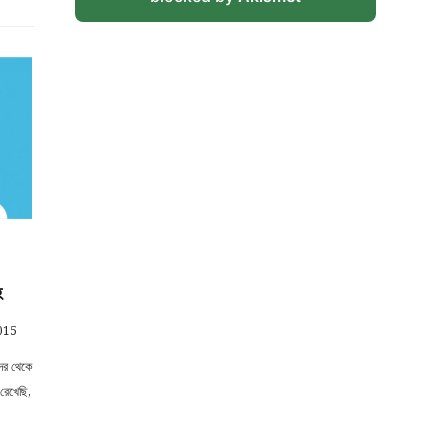
হ
015
দের থেকে
রেখেছি,