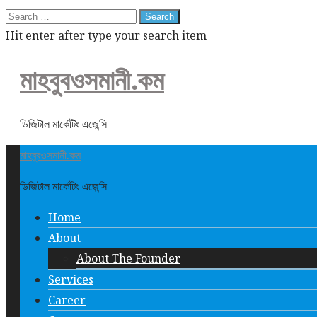
Search
for:
Hit enter after type your search item
মাহবুবওসমানী.কম
ডিজিটাল মার্কেটিং এজেন্সি
মাহবুবওসমানী.কম
ডিজিটাল মার্কেটিং এজেন্সি
Home
About
About The Founder
Services
Career