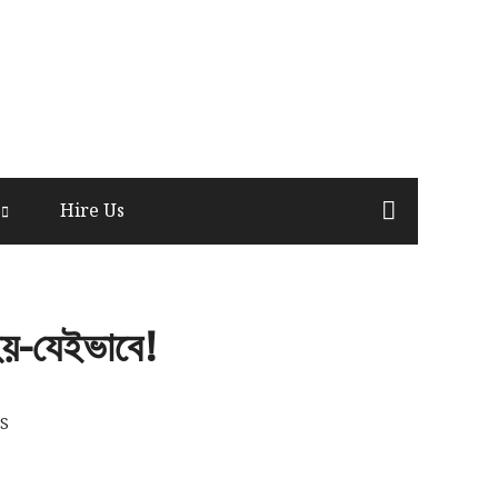
Hire Us
-হয়-যেইভাবে!
S